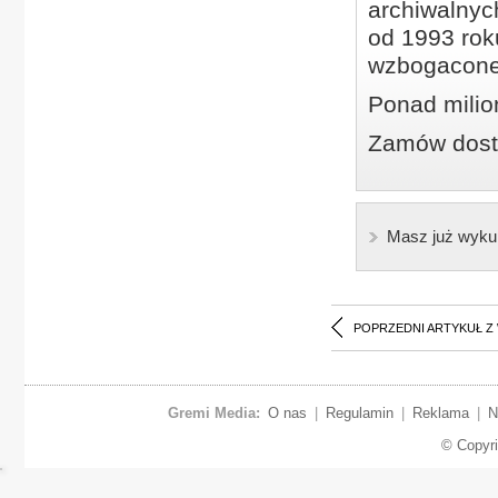
archiwalnyc
od 1993 roku
wzbogacone
Ponad milio
Zamów dostę
Masz już wyku
POPRZEDNI ARTYKUŁ Z
Gremi Media:
O nas
|
Regulamin
|
Reklama
|
N
© Copyr