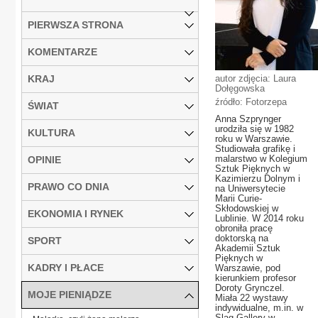
PIERWSZA STRONA
KOMENTARZE
KRAJ
autor zdjęcia: Laura
Dołęgowska
źródło: Fotorzepa
ŚWIAT
Anna Szprynger
urodziła się w 1982
KULTURA
roku w Warszawie.
Studiowała grafikę i
malarstwo w Kolegium
OPINIE
Sztuk Pięknych w
Kazimierzu Dolnym i
PRAWO CO DNIA
na Uniwersytecie
Marii Curie-
Skłodowskiej w
EKONOMIA I RYNEK
Lublinie. W 2014 roku
obroniła pracę
doktorską na
SPORT
Akademii Sztuk
Pięknych w
KADRY I PŁACE
Warszawie, pod
kierunkiem profesor
Doroty Grynczel.
MOJE PIENIĄDZE
Miała 22 wystawy
indywidualne, m.in. w
Slag Gallery w