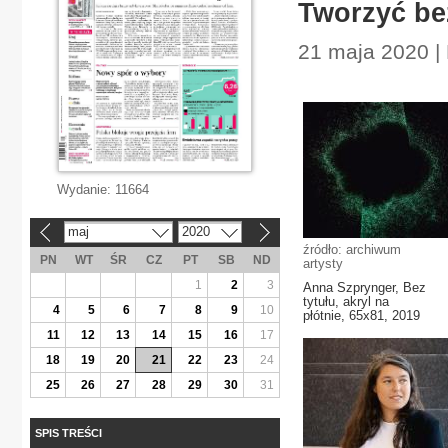
Tworzyć be
21 maja 2020 |
Wydanie:
11664
maj
2020
«
»
źródło: archiwum
PN
WT
ŚR
CZ
PT
SB
ND
artysty
1
2
3
Anna Szprynger, Bez
tytułu, akryl na
4
5
6
7
8
9
10
płótnie, 65x81, 2019
11
12
13
14
15
16
17
18
19
20
21
22
23
24
25
26
27
28
29
30
31
SPIS TREŚCI