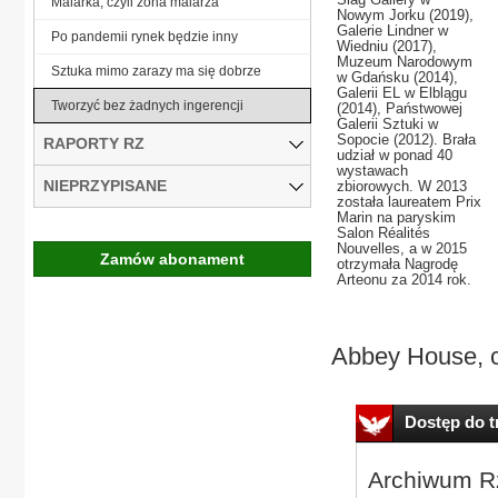
Malarka, czyli żona malarza
Nowym Jorku (2019),
Galerie Lindner w
Po pandemii rynek będzie inny
Wiedniu (2017),
Muzeum Narodowym
Sztuka mimo zarazy ma się dobrze
w Gdańsku (2014),
Galerii EL w Elblągu
Tworzyć bez żadnych ingerencji
(2014), Państwowej
Galerii Sztuki w
Sopocie (2012). Brała
RAPORTY RZ
udział w ponad 40
wystawach
NIEPRZYPISANE
zbiorowych. W 2013
została laureatem Prix
Marin na paryskim
Salon Réalités
Nouvelles, a w 2015
Zamów abonament
otrzymała Nagrodę
Arteonu za 2014 rok.
Abbey House, c
Dostęp do tr
Archiwum Rz