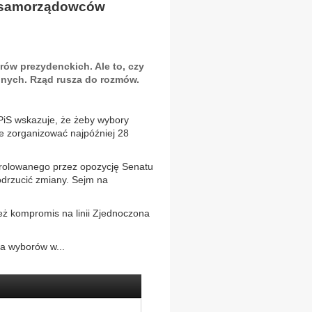
d samorządowców
rów prezydenckich. Ale to, czy
alnych. Rząd rusza do rozmów.
iS wskazuje, że żeby wybory
je zorganizować najpóźniej 28
ntrolowanego przez opozycję Senatu
odrzucić zmiany. Sejm na
też kompromis na linii Zjednoczona
ia wyborów w...