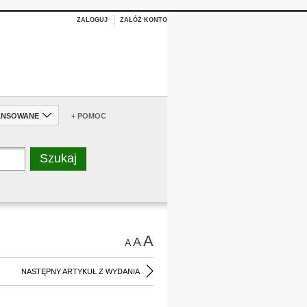
ZALOGUJ
ZAŁÓŻ KONTO
ANSOWANE
+ POMOC
A
A
A
NASTĘPNY ARTYKUŁ Z WYDANIA