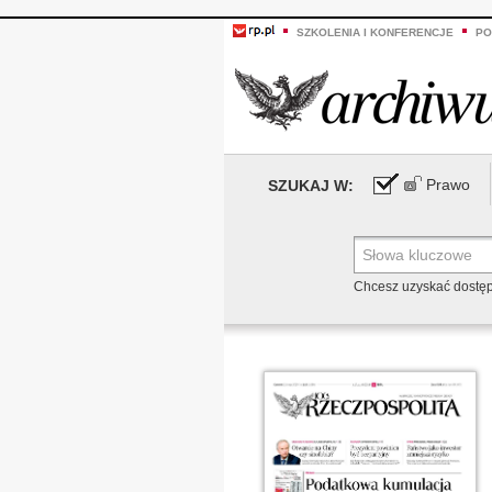
SZKOLENIA I KONFERENCJE
PO
Prawo
SZUKAJ W:
Chcesz uzyskać dostę