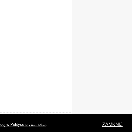
laracja dostępności
ZAMKNIJ
cej w Polityce prywatności
.