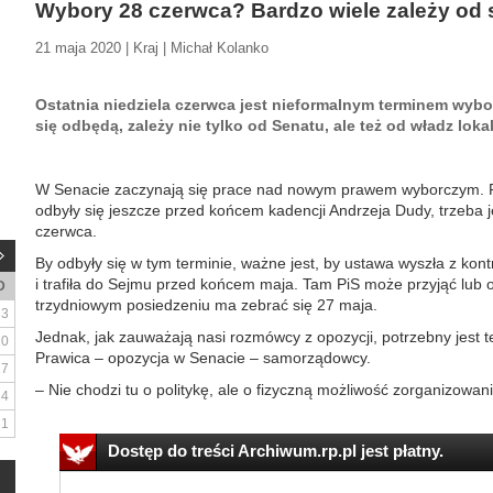
Wybory 28 czerwca? Bardzo wiele zależy o
21 maja 2020 | Kraj | Michał Kolanko
Ostatnia niedziela czerwca jest nieformalnym terminem wybo
się odbędą, zależy nie tylko od Senatu, ale też od władz lok
W Senacie zaczynają się prace nad nowym prawem wyborczym. P
odbyły się jeszcze przed końcem kadencji Andrzeja Dudy, trzeba 
czerwca.
By odbyły się w tym terminie, ważne jest, by ustawa wyszła z ko
i trafiła do Sejmu przed końcem maja. Tam PiS może przyjąć lub 
D
trzydniowym posiedzeniu ma zebrać się 27 maja.
3
Jednak, jak zauważają nasi rozmówcy z opozycji, potrzebny jest 
10
Prawica – opozycja w Senacie – samorządowcy.
17
– Nie chodzi tu o politykę, ale o fizyczną możliwość zorganizowan
24
31
Dostęp do treści Archiwum.rp.pl jest płatny.