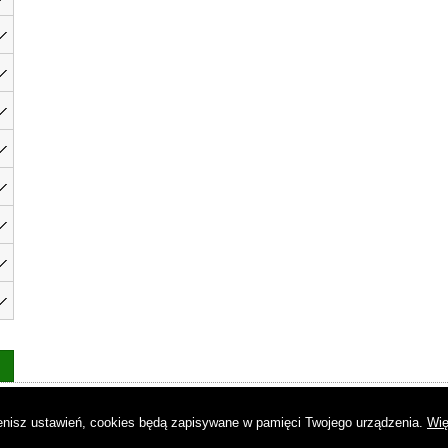
as
|
Regulamin
|
Reklama
|
Napisz do nas
|
Kontakt
|
Pliki cookies
|
Dek
mienisz ustawień, cookies będą zapisywane w pamięci Twojego urządzenia.
Wię
© Copyright by Gremi Media SA