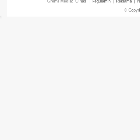
Gremi Media:
O nas
|
Regulamin
|
Reklama
|
N
© Copyr