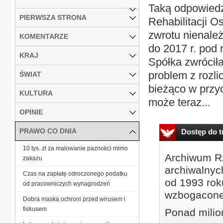
Taką odpowiedź
PIERWSZA STRONA
Rehabilitacji 
zwrotu nienale
KOMENTARZE
do 2017 r. pod 
KRAJ
Spółka zwrócił
problem z rozl
ŚWIAT
bieżąco w przy
KULTURA
może teraz...
OPINIE
PRAWO CO DNIA
Dostęp do tr
10 tys. zł za malowanie paznokci mimo
Archiwum Rz
zakazu
archiwalnyc
Czas na zapłatę odroczonego podatku
od 1993 roku
od pracowniczych wynagrodzeń
wzbogacone
Dobra maska ochroni przed wirusem i
fiskusem
Ponad milio