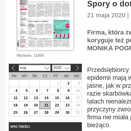
Spory o dot
21 maja 2020 |
Firma, która 
koryguje też p
MONIKA PO
Wydanie:
11664
maj
2020
Przedsiębiorcy
«
»
PN
WT
ŚR
CZ
PT
SB
ND
epidemii mają w
1
2
3
jasne, jak w pr
4
5
6
7
8
9
10
razie skarbówka
11
12
13
14
15
16
17
latach nienależ
18
19
20
21
22
23
24
przyczyny zwrot
25
26
27
28
29
30
31
firma nie miała
bieżąco.
SPIS TREŚCI