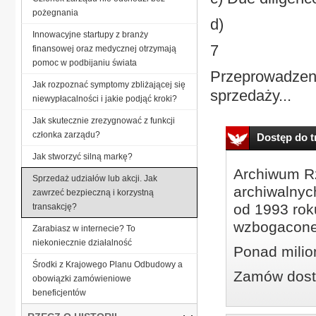
pożegnania
d)
Innowacyjne startupy z branży
7
finansowej oraz medycznej otrzymają
pomoc w podbijaniu świata
Przeprowadzeni
Jak rozpoznać symptomy zbliżającej się
sprzedaży...
niewypłacalności i jakie podjąć kroki?
Jak skutecznie zrezygnować z funkcji
członka zarządu?
Dostęp do tr
Jak stworzyć silną markę?
Archiwum Rz
Sprzedaż udziałów lub akcji. Jak
archiwalnyc
zawrzeć bezpieczną i korzystną
od 1993 roku
transakcję?
wzbogacone
Zarabiasz w internecie? To
niekoniecznie działalność
Ponad milio
Środki z Krajowego Planu Odbudowy a
Zamów dostę
obowiązki zamówieniowe
beneficjentów