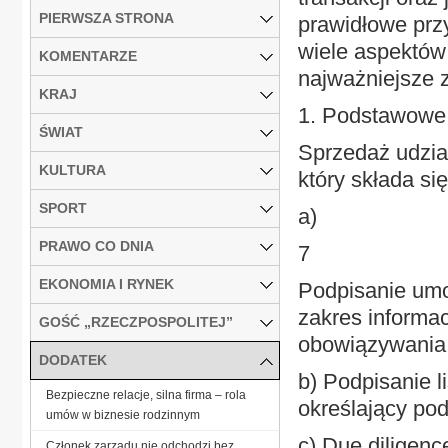
PIERWSZA STRONA
prawidłowe prz
wiele aspektów
KOMENTARZE
najważniejsze z
KRAJ
1. Podstawowe 
ŚWIAT
Sprzedaż udzia
KULTURA
który składa si
SPORT
a)
PRAWO CO DNIA
7
EKONOMIA I RYNEK
Podpisanie umo
zakres informac
GOŚĆ „RZECZPOSPOLITEJ”
obowiązywania 
DODATEK
b) Podpisanie l
Bezpieczne relacje, silna firma – rola
określający pod
umów w biznesie rodzinnym
c) Due diligenc
Członek zarządu nie odchodzi bez