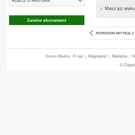
RZECZ O HISTORII
Masz już wyku
Zamów abonament
POPRZEDNI ARTYKUŁ Z
Gremi Media:
O nas
|
Regulamin
|
Reklama
|
N
© Copyr