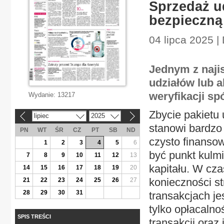
Sprzedaż ud
bezpieczną 
04 lipca 2025 |
Jednym z naji
udziałów lub a
weryfikacji spó
Wydanie:
13217
Zbycie pakietu 
lipiec
2025
«
»
stanowi bardzo
PN
WT
ŚR
CZ
PT
SB
ND
czysto finansow
1
2
3
4
5
6
być punkt kulmi
7
8
9
10
11
12
13
kapitału. W cz
14
15
16
17
18
19
20
konieczności s
21
22
23
24
25
26
27
28
29
30
31
transakcjach je
tylko opłacalno
SPIS TREŚCI
transakcji oraz