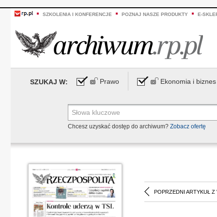
SZKOLENIA I KONFERENCJE
POZNAJ NASZE PRODUKTY
E-SKLE
Prawo
Ekonomia i biznes
SZUKAJ W:
Chcesz uzyskać dostęp do archiwum?
Zobacz ofertę
POPRZEDNI ARTYKUŁ Z