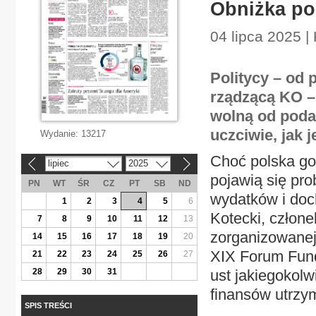
Obniżka po
04 lipca 2025 
Politycy – od 
rządzącą KO –
wolną od podat
uczciwie, jak 
Wydanie:
13217
Choć polska go
lipiec
2025
«
»
pojawią się pr
PN
WT
ŚR
CZ
PT
SB
ND
wydatków i do
1
2
3
4
5
6
Kotecki, człone
7
8
9
10
11
12
13
zorganizowanej
14
15
16
17
18
19
20
XIX Forum Fund
21
22
23
24
25
26
27
28
29
30
31
ust jakiegokol
finansów utrzym
SPIS TREŚCI