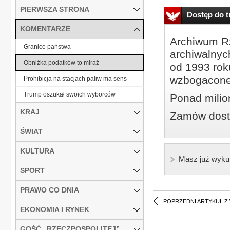
PIERWSZA STRONA
Dostęp do tr
KOMENTARZE
Archiwum Rz
Granice państwa
archiwalnyc
Obniżka podatków to miraż
od 1993 roku
wzbogacone
Prohibicja na stacjach paliw ma sens
Trump oszukał swoich wyborców
Ponad milio
KRAJ
Zamów dostę
ŚWIAT
KULTURA
Masz już wyku
SPORT
PRAWO CO DNIA
POPRZEDNI ARTYKUŁ Z
EKONOMIA I RYNEK
GOŚĆ „RZECZPOSPOLITEJ”