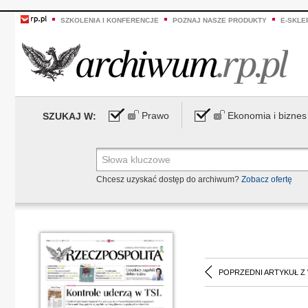
SZKOLENIA I KONFERENCJE
POZNAJ NASZE PRODUKTY
E-SKLE
Prawo
Ekonomia i biznes
SZUKAJ W:
Chcesz uzyskać dostęp do archiwum?
Zobacz ofertę
POPRZEDNI ARTYKUŁ Z