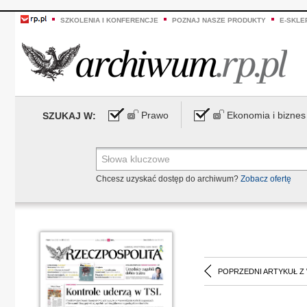
SZKOLENIA I KONFERENCJE
POZNAJ NASZE PRODUKTY
E-SKLE
Prawo
Ekonomia i biznes
SZUKAJ W:
Chcesz uzyskać dostęp do archiwum?
Zobacz ofertę
POPRZEDNI ARTYKUŁ Z