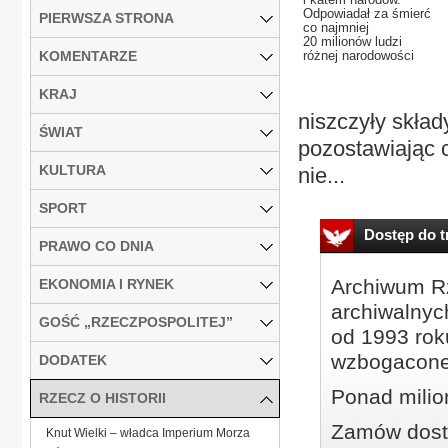
Odpowiadał za śmierć
PIERWSZA STRONA
co najmniej
20 milionów ludzi
KOMENTARZE
różnej narodowości
KRAJ
niszczyły składy
ŚWIAT
pozostawiając 
KULTURA
nie...
SPORT
Dostęp do tr
PRAWO CO DNIA
Archiwum Rz
EKONOMIA I RYNEK
archiwalnyc
GOŚĆ „RZECZPOSPOLITEJ”
od 1993 roku
wzbogacone
DODATEK
Ponad milio
RZECZ O HISTORII
Zamów dostę
Knut Wielki – władca Imperium Morza