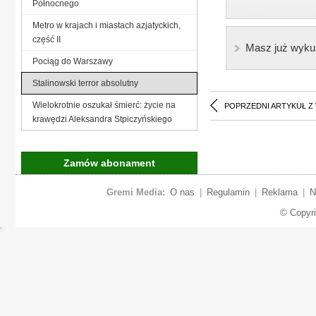
Północnego
Metro w krajach i miastach azjatyckich,
część II
Masz już wyku
Pociąg do Warszawy
Stalinowski terror absolutny
Wielokrotnie oszukał śmierć: życie na
POPRZEDNI ARTYKUŁ Z
krawędzi Aleksandra Stpiczyńskiego
Zamów abonament
Gremi Media:
O nas
|
Regulamin
|
Reklama
|
N
© Copyr