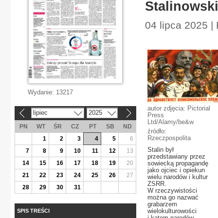
Stalinowski
04 lipca 2025 |
Wydanie:
13217
autor zdjęcia: Pictorial
lipiec
2025
«
»
Press
Ltd/Alamy/be&w
PN
WT
ŚR
CZ
PT
SB
ND
źródło:
Rzeczpospolita
1
2
3
4
5
6
Stalin był
7
8
9
10
11
12
13
przedstawiany przez
14
15
16
17
18
19
20
sowiecką propagandę
jako ojciec i opiekun
21
22
23
24
25
26
27
wielu narodów i kultur
ZSRR.
28
29
30
31
W rzeczywistości
można go nazwać
grabarzem
wielokulturowości
SPIS TREŚCI
i katem narodów.