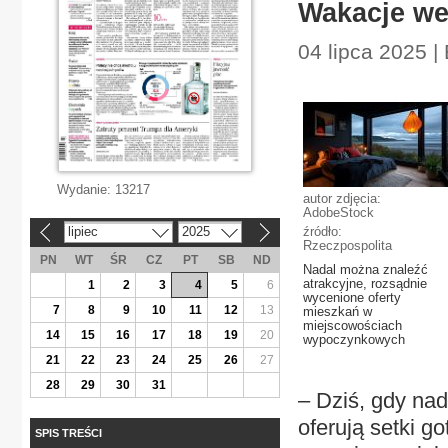
Wakacje we
04 lipca 2025 |
Wydanie:
13217
autor zdjęcia:
AdobeStock
lipiec
2025
źródło:
«
»
Rzeczpospolita
PN
WT
ŚR
CZ
PT
SB
ND
Nadal można znaleźć
atrakcyjne, rozsądnie
1
2
3
4
5
6
wycenione oferty
7
8
9
10
11
12
13
mieszkań w
miejscowościach
14
15
16
17
18
19
20
wypoczynkowych
21
22
23
24
25
26
27
28
29
30
31
– Dziś, gdy nad
oferują setki go
SPIS TREŚCI