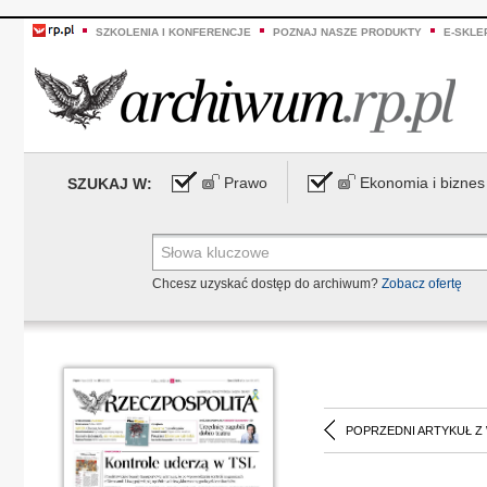
SZKOLENIA I KONFERENCJE
POZNAJ NASZE PRODUKTY
E-SKLE
Prawo
Ekonomia i biznes
SZUKAJ W:
Chcesz uzyskać dostęp do archiwum?
Zobacz ofertę
POPRZEDNI ARTYKUŁ Z