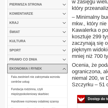
w zasięgu wiel
PIERWSZA STRONA
który przeanali
KOMENTARZE
– Minimalny bu
mkw., który nie
KRAJ
Kawalerka o pow
ŚWIAT
kosztuje 299 ty
KULTURA
zaczynają się o
pięknym widoki
SPORT
mniej niż 700 t
PRAWO CO DNIA
Ocenia, że pod
EKONOMIA I RYNEK
ograniczona, al
niemal 200, w 
Fala zwolnień nie zatrzymała wzrostu
centrów usług
Szczyrku – 51 o
Fundacja rodzinna, czyli
międzypokoleniowy skarbiec
Dostęp do tr
Handlowe rozmowy ostatniej szansy