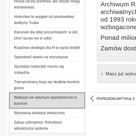
Hossa raczej przetrwa, ale zwyżki mogą
Archiwum Rz
wyhamować
archiwalnyc
Hutnictwo to wyjątek od piastowskiej
od 1993 roku
doktryny Tuska
wzbogacone
Kierunek dla stóp procentowych: w dół,
Ponad milio
choć raczej nie w cyklu
Zamów dostę
Rządowa strategia dla AI w ogniu krytyki
Speedwell stawia na mieszkania
Sprzedaż motocykli mocno się
rozpędza
Masz już wyku
Transportowcy boją się skutków kontroli
granic
Wakacje we własnym apartamencie w
POPRZEDNI ARTYKUŁ Z
kurorcie
Wyzwania edukacji medycznej
Zakup uzbrojenia. Potrzebna
aktualizacja systemu