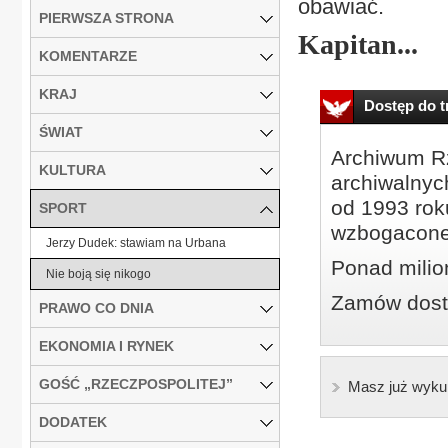
obawiać.
PIERWSZA STRONA
Kapitan...
KOMENTARZE
KRAJ
Dostęp do tr
ŚWIAT
Archiwum Rz
KULTURA
archiwalnyc
od 1993 roku
SPORT
wzbogacone
Jerzy Dudek: stawiam na Urbana
Ponad milio
Nie boją się nikogo
Zamów dostę
PRAWO CO DNIA
EKONOMIA I RYNEK
GOŚĆ „RZECZPOSPOLITEJ”
Masz już wyku
DODATEK