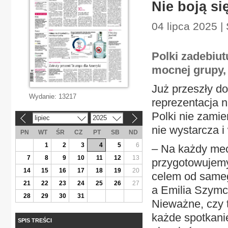
Nie boją si
04 lipca 2025 
Polki zadebiut
mocnej grupy, 
Już przeszły do
Wydanie:
13217
reprezentacja 
Polki nie zami
lipiec
2025
«
»
nie wystarcza i
PN
WT
ŚR
CZ
PT
SB
ND
1
2
3
4
5
6
– Na każdy mec
7
8
9
10
11
12
13
przygotowujemy
14
15
16
17
18
19
20
celem od sameg
21
22
23
24
25
26
27
a Emilia Szymc
28
29
30
31
Nieważne, czy 
każde spotkani
SPIS TREŚCI