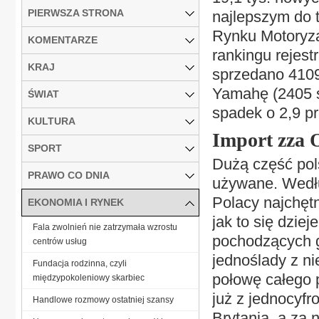
PIERWSZA STRONA
najlepszym do t
Rynku Motoryza
KOMENTARZE
rankingu rejest
KRAJ
sprzedano 4109 
Yamahę (2405 sz
ŚWIAT
spadek o 2,9 pr
KULTURA
Import zza 
SPORT
Dużą część pol
PRAWO CO DNIA
używane. Wedłu
Polacy najchęt
EKONOMIA I RYNEK
jak to się dzi
Fala zwolnień nie zatrzymała wzrostu
pochodzących g
centrów usług
jednoślady z n
Fundacja rodzinna, czyli
połowę całego 
międzypokoleniowy skarbiec
już z jednocyfr
Handlowe rozmowy ostatniej szansy
Brytania, a za