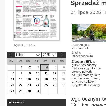
Sprzedaż m
04 lipca 2025 
Wydanie:
13217
autor zdjęcia:
shutterstock
źródło:
lipiec
2025
«
»
Rzeczpospolita
PN
WT
ŚR
CZ
PT
SB
ND
Z badania EFL w
grupie posiadaczy
1
2
3
4
5
6
motocykli wynika, że
główne powody
7
8
9
10
11
12
13
zakupu motocykla to
oszczędność czasu,
14
15
16
17
18
19
20
unikanie korków i
przyjemność z jazdy
21
22
23
24
25
26
27
28
29
30
31
tegorocznym kw
SPIS TREŚCI
19,1 tys. nowyc