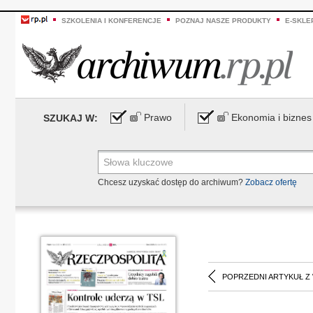
SZKOLENIA I KONFERENCJE
POZNAJ NASZE PRODUKTY
E-SKLE
Prawo
Ekonomia i biznes
SZUKAJ W:
Chcesz uzyskać dostęp do archiwum?
Zobacz ofertę
POPRZEDNI ARTYKUŁ Z