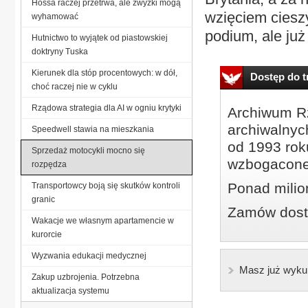
Hossa raczej przetrwa, ale zwyżki mogą
wzięciem ciesz
wyhamować
podium, ale już 
Hutnictwo to wyjątek od piastowskiej
doktryny Tuska
Kierunek dla stóp procentowych: w dół,
Dostęp do tr
choć raczej nie w cyklu
Rządowa strategia dla AI w ogniu krytyki
Archiwum Rz
archiwalnyc
Speedwell stawia na mieszkania
od 1993 roku
Sprzedaż motocykli mocno się
wzbogacone
rozpędza
Ponad milio
Transportowcy boją się skutków kontroli
granic
Zamów dostę
Wakacje we własnym apartamencie w
kurorcie
Wyzwania edukacji medycznej
Masz już wyku
Zakup uzbrojenia. Potrzebna
aktualizacja systemu