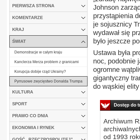
PIERWSZA STRONA
Johnson zarządz
przystąpienia 
KOMENTARZE
je sojusznicy 
KRAJ
wydawał się pr
było jeszcze p
ŚWIAT
Ustawa była pr
Demonstracje w całym kraju
noc, podobnie 
Kanclerza Merza problem z granicami
ogromne wątpli
Korupcja dobije rząd Ukrainy?
gigantyczny tr
Pyrrusowe zwycięstwo Donalda Trumpa
do wąskiej elit
KULTURA
SPORT
Dostęp do tr
PRAWO CO DNIA
Archiwum Rz
EKONOMIA I RYNEK
archiwalnyc
od 1993 roku
GOŚĆ „RZECZPOSPOLITEJ”