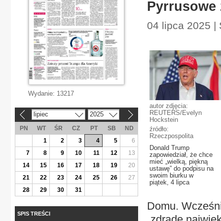
Pyrrusowe 
04 lipca 2025 | 
Wydanie:
13217
autor zdjęcia:
REUTERS/Evelyn
lipiec
2025
«
»
Hockstein
PN
WT
ŚR
CZ
PT
SB
ND
źródło:
Rzeczpospolita
1
2
3
4
5
6
Donald Trump
7
8
9
10
11
12
13
zapowiedział, że chce
mieć „wielką, piękną
14
15
16
17
18
19
20
ustawę” do podpisu na
swoim biurku w
21
22
23
24
25
26
27
piątek, 4 lipca
28
29
30
31
Domu. Wcześniej
SPIS TREŚCI
„zdradę najwię