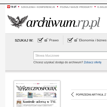
SZKOLENIA I KONFERENCJE
POZNAJ NASZE PRODUKTY
E-SKLE
Prawo
Ekonomia i biznes
SZUKAJ W:
Chcesz uzyskać dostęp do archiwum?
Zobacz ofertę
POPRZEDNI ARTYKUŁ Z