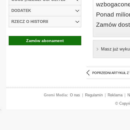
wzbogacone
DODATEK
Ponad milio
RZECZ O HISTORII
Zamów dostę
Zamów abonament
Masz już wyku
POPRZEDNI ARTYKUŁ Z
Gremi Media:
O nas
|
Regulamin
|
Reklama
|
N
© Copyr