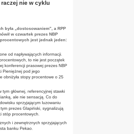
raczej nie w cyklu
ch była „dostosowaniem”, a RPP
 mówił w czwartek prezes NBP
 procentowych jest jednak jeden:
one od napływających informacji.
procentowych, to nie jest początek
ej konferencji prasowej prezes NBP
i Pieniężnej pod jego
 obniżyła stopy procentowe o 25
 tym głównej, referencyjnej stawki
ianką, ale nie sensacją. Co do
dowisku sprzyjającym luzowaniu
w tym prezes Glapiński, sygnalizują
ki stóp procentowych.
znych i zewnętrznych sprzyjających
mista banku Pekao.