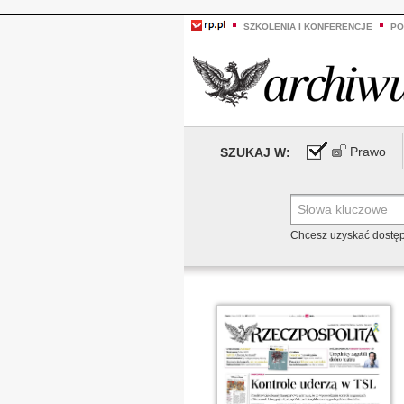
SZKOLENIA I KONFERENCJE
PO
Prawo
SZUKAJ W:
Chcesz uzyskać dostę