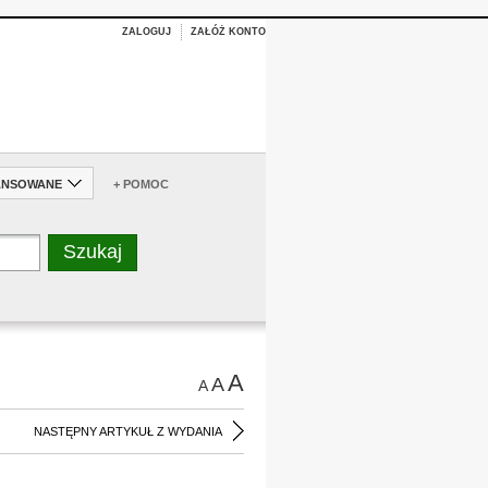
ZALOGUJ
ZAŁÓŻ KONTO
ANSOWANE
+ POMOC
A
A
A
NASTĘPNY ARTYKUŁ Z WYDANIA