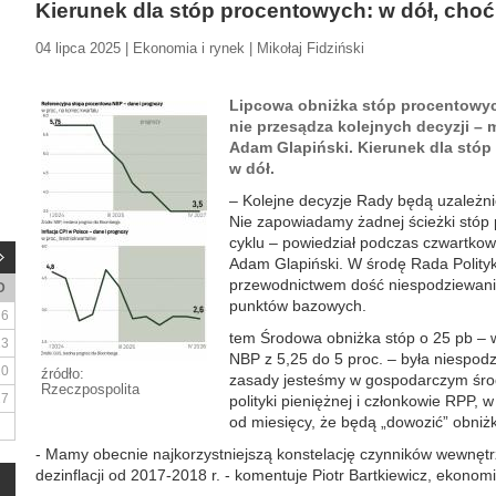
Kierunek dla stóp procentowych: w dół, choć 
04 lipca 2025 | Ekonomia i rynek | Mikołaj Fidziński
Lipcowa obniżka stóp procentowy
nie przesądza kolejnych decyzji –
Adam Glapiński. Kierunek dla stóp
w dół.
– Kolejne decyzje Rady będą uzależni
Nie zapowiadamy żadnej ścieżki stóp 
cyklu – powiedział podczas czwartkow
Adam Glapiński. W środę Rada Polityk
przewodnictwem dość niespodziewanie
D
punktów bazowych.
6
tem Środowa obniżka stóp o 25 pb – w
13
NBP z 5,25 do 5 proc. – była niespodz
20
źródło:
zasady jesteśmy w gospodarczym śro
Rzeczpospolita
27
polityki pieniężnej i członkowie RPP, 
od miesięcy, że będą „dowozić” obniż
- Mamy obecnie najkorzystniejszą konstelację czynników wewnętr
dezinflacji od 2017-2018 r. - komentuje Piotr Bartkiewicz, ekono