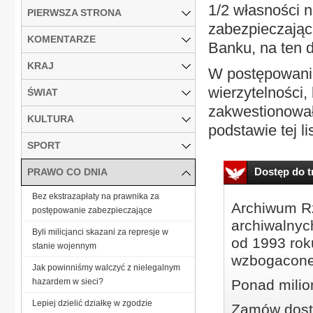
1/2 własności 
PIERWSZA STRONA
zabezpieczając
KOMENTARZE
Banku, na ten 
KRAJ
W postępowaniu
wierzytelności, 
ŚWIAT
zakwestionował
KULTURA
podstawie tej lis
SPORT
Dostęp do tr
PRAWO CO DNIA
Bez ekstrazapłaty na prawnika za
Archiwum Rz
postępowanie zabezpieczające
archiwalnyc
Byli milicjanci skazani za represje w
od 1993 roku
stanie wojennym
wzbogacone
Jak powinniśmy walczyć z nielegalnym
hazardem w sieci?
Ponad milio
Lepiej dzielić działkę w zgodzie
Zamów dostę