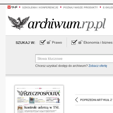
SZKOLENIA I KONFERENCJE
POZNAJ NASZE PRODUKTY
E-SKLE
Prawo
Ekonomia i biznes
SZUKAJ W:
Chcesz uzyskać dostęp do archiwum?
Zobacz ofertę
POPRZEDNI ARTYKUŁ Z