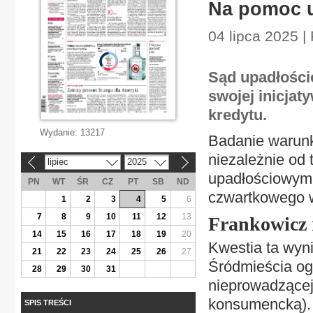
Na pomoc 
04 lipca 2025 |
Sąd upadłości
swojej inicjat
kredytu.
Wydanie:
13217
Badanie warun
niezależnie od 
lipiec
2025
«
»
upadłościowym 
PN
WT
ŚR
CZ
PT
SB
ND
czwartkowego w
1
2
3
4
5
6
7
8
9
10
11
12
13
Frankowicz 
14
15
16
17
18
19
20
Kwestia ta wyni
21
22
23
24
25
26
27
Śródmieścia ogł
28
29
30
31
nieprowadzącej 
konsumencką). 
SPIS TREŚCI