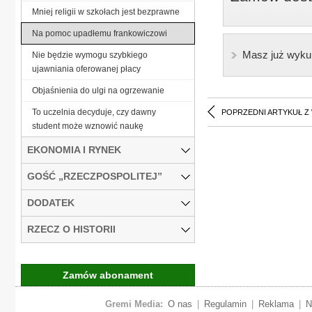
Mniej religii w szkołach jest bezprawne
Na pomoc upadłemu frankowiczowi
Masz już wyku
Nie będzie wymogu szybkiego
ujawniania oferowanej płacy
Objaśnienia do ulgi na ogrzewanie
To uczelnia decyduje, czy dawny
POPRZEDNI ARTYKUŁ Z
student może wznowić naukę
EKONOMIA I RYNEK
GOŚĆ „RZECZPOSPOLITEJ”
DODATEK
RZECZ O HISTORII
Zamów abonament
Gremi Media:
O nas
|
Regulamin
|
Reklama
|
N