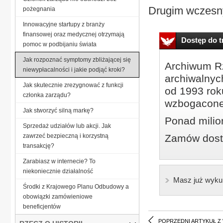
Drugim wczesn
pożegnania
Innowacyjne startupy z branży
finansowej oraz medycznej otrzymają
Dostęp do tr
pomoc w podbijaniu świata
Jak rozpoznać symptomy zbliżającej się
Archiwum Rz
niewypłacalności i jakie podjąć kroki?
archiwalnyc
Jak skutecznie zrezygnować z funkcji
od 1993 roku
członka zarządu?
wzbogacone
Jak stworzyć silną markę?
Ponad milio
Sprzedaż udziałów lub akcji. Jak
zawrzeć bezpieczną i korzystną
Zamów dostę
transakcję?
Zarabiasz w internecie? To
niekoniecznie działalność
Masz już wyku
Środki z Krajowego Planu Odbudowy a
obowiązki zamówieniowe
beneficjentów
POPRZEDNI ARTYKUŁ Z