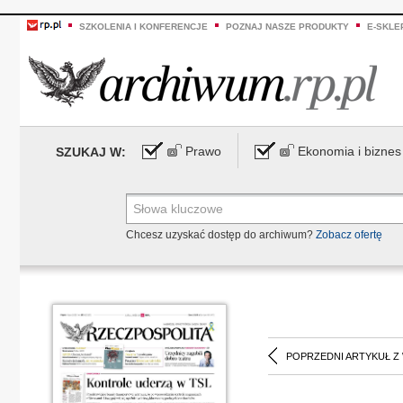
SZKOLENIA I KONFERENCJE
POZNAJ NASZE PRODUKTY
E-SKLE
Prawo
Ekonomia i biznes
SZUKAJ W:
Chcesz uzyskać dostęp do archiwum?
Zobacz ofertę
POPRZEDNI ARTYKUŁ Z