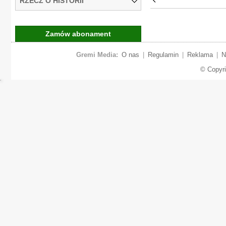
RZECZ O HISTORII
Zamów abonament
Gremi Media:
O nas
|
Regulamin
|
Reklama
|
N
© Copyr