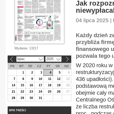
Jak rozpoz
niewypłacal
04 lipca 2025 |
Każdy dzień z
przybliża firm
finansowego u
Wydanie:
13217
pozwala tego 
lipiec
2025
«
»
W 2020 roku w
PN
WT
ŚR
CZ
PT
SB
ND
restrukturyzacy
1
2
3
4
5
6
436 upadłości).
7
8
9
10
11
12
13
podstawową met
14
15
16
17
18
19
20
obejmie cały ma
21
22
23
24
25
26
27
28
29
30
31
Centralnego Oś
że liczba restr
SPIS TREŚCI
proc., podczas 