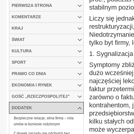
PIERWSZA STRONA
stabilnym pozio
KOMENTARZE
Liczy się jedna
restrukturyzacj
KRAJ
Niedotrzymani
ŚWIAT
tylko byt firmy,
KULTURA
1. Sygnalizacj
SPORT
Symptomy zbliża
dużo wcześniej,
PRAWO CO DNIA
najczęściej lek
EKONOMIA I RYNEK
faktur przeterm
zarówno o faktu
GOŚĆ „RZECZPOSPOLITEJ”
kontrahentom, ja
DODATEK
przedsiębiorst
Bezpieczne relacje, silna firma – rola
kilku stałych o
umów w biznesie rodzinnym
może wyczerpać
Członek zarządu nie odchodzi bez