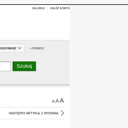
ZALOGUJ
ZAŁÓŻ KONTO
ANSOWANE
+ POMOC
A
A
A
NASTĘPNY ARTYKUŁ Z WYDANIA