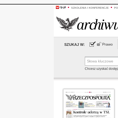
SZKOLENIA I KONFERENCJE
PO
Prawo
SZUKAJ W:
Chcesz uzyskać dostę