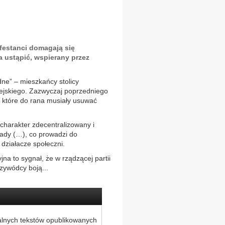
ifestanci domagają się
 ustąpić, wspierany przez
dne” – mieszkańcy stolicy
miejskiego. Zazwyczaj poprzedniego
, które do rana musiały usuwać
 charakter zdecentralizowany i
kady (…), co prowadzi do
y działacze społeczni.
a to sygnał, że w rządzącej partii
zywódcy boją...
alnych tekstów opublikowanych