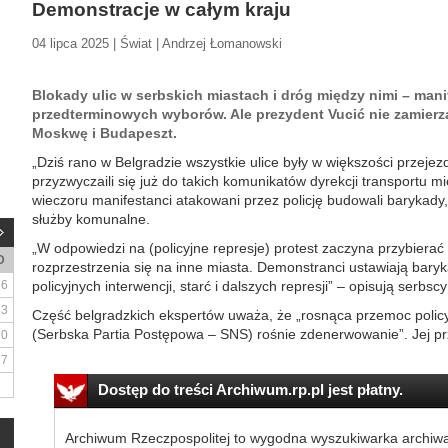
Demonstracje w całym kraju
04 lipca 2025 | Świat | Andrzej Łomanowski
Blokady ulic w serbskich miastach i dróg między nimi – man
przedterminowych wyborów. Ale prezydent Vucić nie zamierza
Moskwę i Budapeszt.
„Dziś rano w Belgradzie wszystkie ulice były w większości przejez
przyzwyczaili się już do takich komunikatów dyrekcji transportu 
wieczoru manifestanci atakowani przez policję budowali barykady
służby komunalne.
„W odpowiedzi na (policyjne represje) protest zaczyna przybierać
D
rozprzestrzenia się na inne miasta. Demonstranci ustawiają bary
6
policyjnych interwencji, starć i dalszych represji” – opisują serbsc
13
Część belgradzkich ekspertów uważa, że „rosnąca przemoc policyjn
(Serbska Partia Postępowa – SNS) rośnie zdenerwowanie”. Jej pr
20
27
Dostęp do treści Archiwum.rp.pl jest płatny.
Archiwum Rzeczpospolitej to wygodna wyszukiwarka archiw