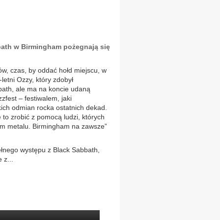
bath w Birmingham pożegnają się
ów, czas, by oddać hołd miejscu, w
letni Ozzy, który zdobył
bath, ale ma na koncie udaną
zfest – festiwalem, jaki
ich odmian rocka ostatnich dekad.
to zrobić z pomocą ludzi, których
m metalu. Birmingham na zawsze”
ełnego występu z Black Sabbath,
 z...