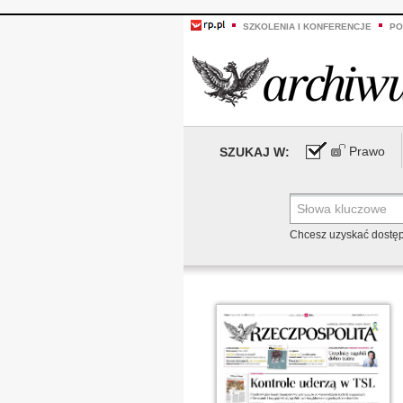
SZKOLENIA I KONFERENCJE
PO
Prawo
SZUKAJ W:
Chcesz uzyskać dostę