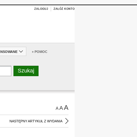
ZALOGUJ
ZAŁÓŻ KONTO
ANSOWANE
+ POMOC
A
A
A
NASTĘPNY ARTYKUŁ Z WYDANIA