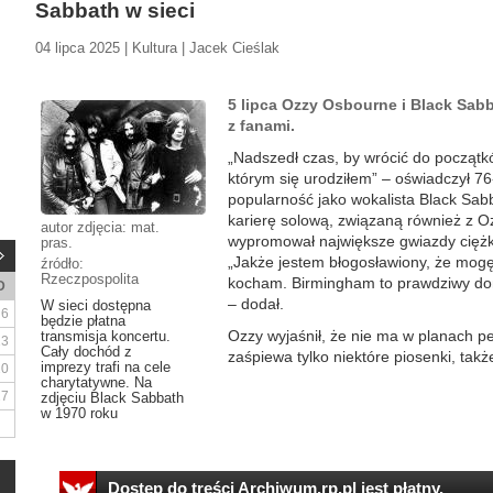
Sabbath w sieci
04 lipca 2025 | Kultura | Jacek Cieślak
5 lipca Ozzy Osbourne i Black Sab
z fanami.
„Nadszedł czas, by wrócić do początk
którym się urodziłem” – oświadczył 76-
popularność jako wokalista Black Sab
karierę solową, związaną również z Oz
autor zdjęcia: mat.
wypromował największe gwiazdy ciężk
pras.
„Jakże jestem błogosławiony, że mogę 
źródło:
Rzeczpospolita
kocham. Birmingham to prawdziwy do
D
– dodał.
W sieci dostępna
6
będzie płatna
Ozzy wyjaśnił, że nie ma w planach p
transmisja koncertu.
13
Cały dochód z
zaśpiewa tylko niektóre piosenki, także
imprezy trafi na cele
20
charytatywne. Na
27
zdjęciu Black Sabbath
w 1970 roku
Dostęp do treści Archiwum.rp.pl jest płatny.