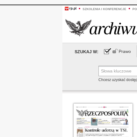
SZKOLENIA I KONFERENCJE
PO
Prawo
SZUKAJ W:
Chcesz uzyskać dostę