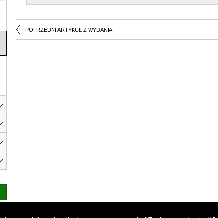
POPRZEDNI ARTYKUŁ Z WYDANIA
as
|
Regulamin
|
Reklama
|
Napisz do nas
|
Kontakt
|
Pliki cookies
|
Dek