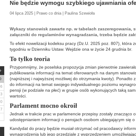
Nie będzie wymogu szybkiego ujawniania of
04 lipca 2025 | Prawo co dnia | Paulina Szewioła
Wykazy stanowisk zawarte np. w tabelach zaszeregowania, s
załączniki do regulaminów wynagradzania, trzeba będzie zak
To efekt nowelizacji kodeksu pracy (Dz.U. 2025 poz. 807), która 
tygodniu w Dzienniku Ustaw. Wejdzie ona w życie 24 grudnia br.
To tylko teoria
Przypomnijmy, że poselska propozycja zmian pierwotnie zawierał
publikowania informacji na temat oferowanych na danym stanowi
(najniższej i najwyższej możliwej do otrzymania kwoty). Ponadto z
D
do informacji na temat swojego indywidualnego poziomu wynagr
6
pensji (w podziale na płeć) w grupie osób wykonujących taką sam
13
wartości.
20
Parlament mocno okroił
27
Jednak w trakcie prac w parlamencie przepisy zostały znacząco o
udostępnianiem informacji o pensjach osobom ubiegającym się o 
Kandydat do pracy będzie musiał otrzymać od pracodawcy inform
wynagrodzenia lub jego przedziale z wyprzedzeniem umożliwiając