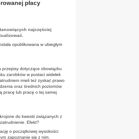
erowanej płacy
tanowiących najczęściej
tualizować.
została opublikowana w ubiegłym
a przepisy dotyczące obowiązku
sku zarobków w postaci widełek
atrudnieni mieli też zyskać prawo
odzenia oraz średnich poziomów
ą pracę lub pracę o tej samej
krojone do kwestii związanych z
zatrudnienie. Efekt?
ację o początkowej wysokości
ym zapoznanie się z nim.