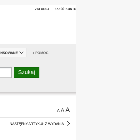
ZALOGUJ
ZAŁÓŻ KONTO
ANSOWANE
+ POMOC
A
A
A
NASTĘPNY ARTYKUŁ Z WYDANIA