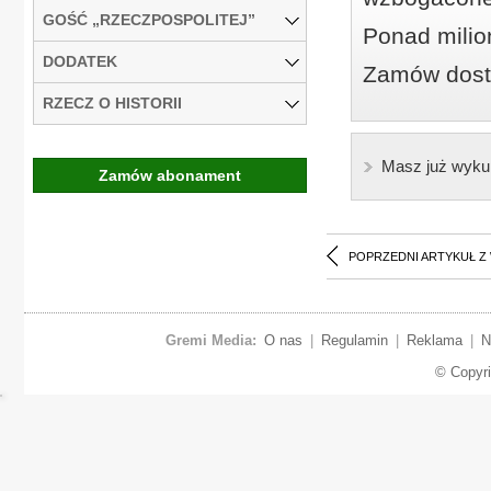
GOŚĆ „RZECZPOSPOLITEJ”
Ponad milio
DODATEK
Zamów dostę
RZECZ O HISTORII
Masz już wyku
Zamów abonament
POPRZEDNI ARTYKUŁ Z
Gremi Media:
O nas
|
Regulamin
|
Reklama
|
N
© Copyr