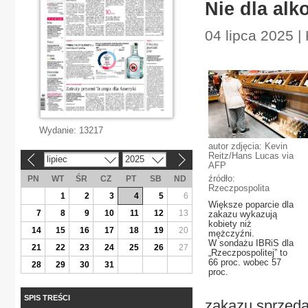
Nie dla alk
04 lipca 2025 | 
Wydanie:
13217
autor zdjęcia: Kevin
Reitz/Hans Lucas via
lipiec
2025
«
»
AFP
źródło:
PN
WT
ŚR
CZ
PT
SB
ND
Rzeczpospolita
1
2
3
4
5
6
Większe poparcie dla
7
8
9
10
11
12
13
zakazu wykazują
kobiety niż
14
15
16
17
18
19
20
mężczyźni.
W sondażu IBRiS dla
21
22
23
24
25
26
27
„Rzeczpospolitej” to
66 proc. wobec 57
28
29
30
31
proc.
SPIS TREŚCI
zakazu sprzeda