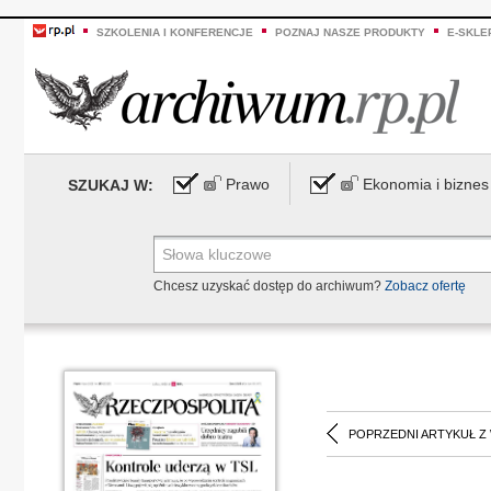
SZKOLENIA I KONFERENCJE
POZNAJ NASZE PRODUKTY
E-SKLE
Prawo
Ekonomia i biznes
SZUKAJ W:
Chcesz uzyskać dostęp do archiwum?
Zobacz ofertę
POPRZEDNI ARTYKUŁ Z