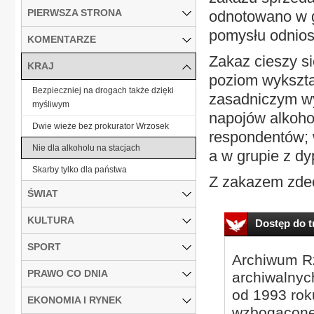
PIERWSZA STRONA
odnotowano w g
pomysłu odnios
KOMENTARZE
Zakaz cieszy s
KRAJ
poziom wykszta
Bezpieczniej na drogach także dzięki
zasadniczym wy
myśliwym
napojów alkoho
Dwie wieże bez prokurator Wrzosek
respondentów; 
Nie dla alkoholu na stacjach
a w grupie z d
Skarby tylko dla państwa
Z zakazem zdecy
ŚWIAT
KULTURA
Dostęp do tr
SPORT
Archiwum Rz
PRAWO CO DNIA
archiwalnyc
od 1993 roku
EKONOMIA I RYNEK
wzbogacone