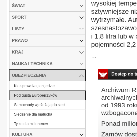
wysokiej temper
ŚWIAT
sztywniejsze ni
SPORT
wytrzymałe. A
szesnastozawor
LISTY
i 1,8 litra lub
PRAWO
pojemności 2,2 
KRAJ
...
NAUKA I TECHNIKA
Dostęp do tr
UBEZPIECZENIA
Kto sprawdza, ten jedzie
Archiwum Rz
Pod gusta Europejczyków
archiwalnyc
od 1993 roku
Samochody wjeżdżają do sieci
wzbogacone
Siedzenie dla malucha
Ponad milio
Tylko dla milionerów
Zamów dostę
KULTURA