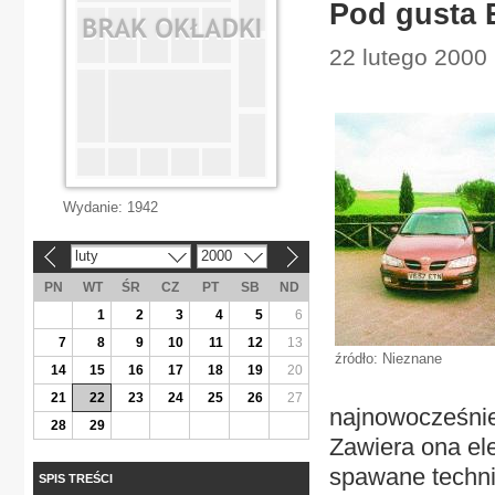
Pod gusta 
22 lutego 2000 
Wydanie:
1942
luty
2000
«
»
PN
WT
ŚR
CZ
PT
SB
ND
1
2
3
4
5
6
7
8
9
10
11
12
13
źródło: Nieznane
14
15
16
17
18
19
20
21
22
23
24
25
26
27
najnowocześnie
28
29
Zawiera ona el
spawane techni
SPIS TREŚCI