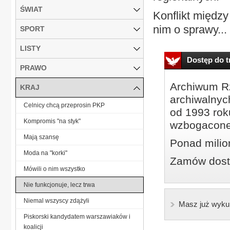
ŚWIAT
Konflikt między
nim o sprawy...
SPORT
LISTY
Dostęp do tr
PRAWO
Archiwum Rz
KRAJ
archiwalnyc
Celnicy chcą przeprosin PKP
od 1993 roku
Kompromis "na styk"
wzbogacone
Mają szansę
Ponad milio
Moda na "korki"
Zamów dostę
Mówili o nim wszystko
Nie funkcjonuje, lecz trwa
Niemal wszyscy zdążyli
Masz już wyku
Piskorski kandydatem warszawiaków i
koalicji