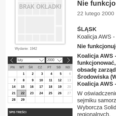
Nie funkcjo
22 lutego 2000 
ŚLĄSK
Koalicja AWS 
Nie funkcjonuj
Wydanie:
1942
Koalicja AWS 
luty
2000
«
»
funkcjonować,
PN
WT
ŚR
CZ
PT
SB
ND
obsadę zarzą
1
2
3
4
5
6
Środowiska (W
7
8
9
10
11
12
13
Koalicja AWS 
14
15
16
17
18
19
20
W oświadczeni
21
22
23
24
25
26
27
sejmiku samorz
28
29
Wyborcza Solida
SPIS TREŚCI
regionalnych.