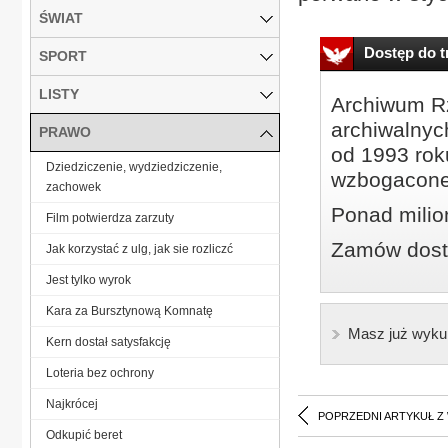
ŚWIAT
Dostęp do tr
SPORT
LISTY
Archiwum Rz
archiwalnyc
PRAWO
od 1993 roku
Dziedziczenie, wydziedziczenie,
wzbogacone
zachowek
Ponad milio
Film potwierdza zarzuty
Zamów dostę
Jak korzystać z ulg, jak sie rozliczć
Jest tylko wyrok
Kara za Bursztynową Komnatę
Masz już wyku
Kern dostał satysfakcję
Loteria bez ochrony
Najkrócej
POPRZEDNI ARTYKUŁ Z
Odkupić beret