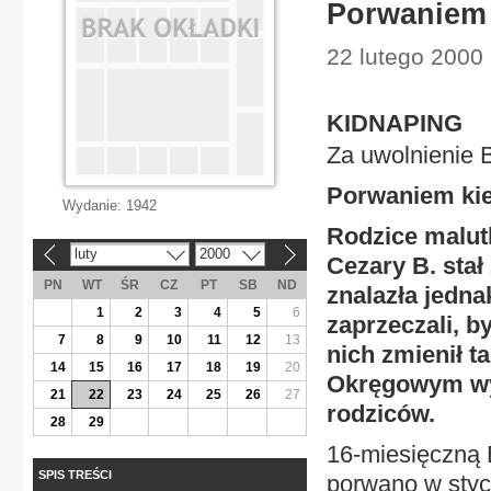
Porwaniem 
22 lutego 2000
KIDNAPING
Za uwolnienie B
Porwaniem kie
Wydanie:
1942
Rodzice malutk
luty
2000
«
»
Cezary B. stał
PN
WT
ŚR
CZ
PT
SB
ND
znalazła jedn
1
2
3
4
5
6
zaprzeczali, b
7
8
9
10
11
12
13
nich zmienił 
14
15
16
17
18
19
20
Okręgowym wyj
21
22
23
24
25
26
27
rodziców.
28
29
16-miesięczną 
SPIS TREŚCI
porwano w stycz