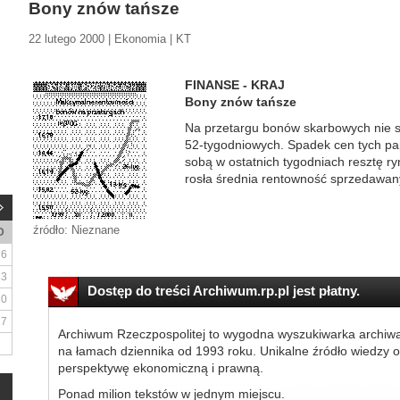
Bony znów tańsze
22 lutego 2000 | Ekonomia | KT
FINANSE - KRAJ
Bony znów tańsze
Na przetargu bonów skarbowych nie s
52-tygodniowych. Spadek cen tych pa
sobą w ostatnich tygodniach resztę ry
rosła średnia rentowność sprzedawany
źródło: Nieznane
D
6
13
Dostęp do treści Archiwum.rp.pl jest płatny.
20
27
Archiwum Rzeczpospolitej to wygodna wyszukiwarka archiw
na łamach dziennika od 1993 roku. Unikalne źródło wiedzy o
perspektywę ekonomiczną i prawną.
Ponad milion tekstów w jednym miejscu.