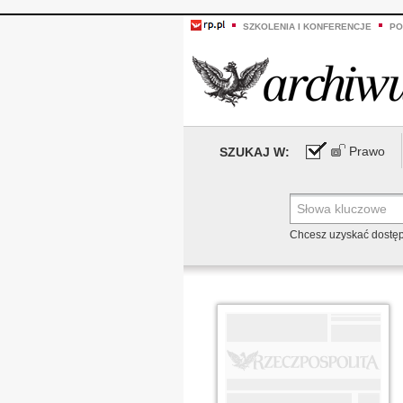
SZKOLENIA I KONFERENCJE
PO
Prawo
SZUKAJ W:
Chcesz uzyskać dostę