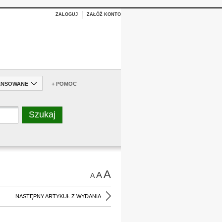
ZALOGUJ
ZAŁÓŻ KONTO
ANSOWANE
+ POMOC
A
A
A
NASTĘPNY ARTYKUŁ Z WYDANIA