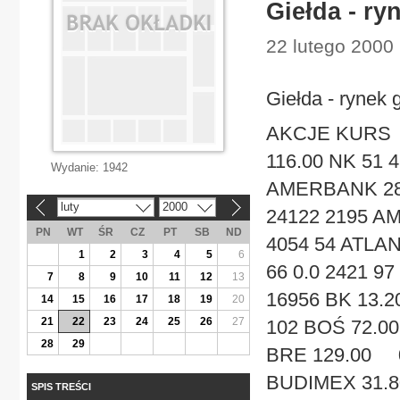
Giełda - ry
22 lutego 2000 
Giełda - rynek
AKCJE KURS
116.00 NK 51 
Wydanie:
1942
AMERBANK 28.5
luty
2000
«
»
24122 2195 A
PN
WT
ŚR
CZ
PT
SB
ND
4054 54 ATLA
1
2
3
4
5
6
66 0.0 2421 9
7
8
9
10
11
12
13
16956 BK 13.
14
15
16
17
18
19
20
21
22
23
24
25
26
27
102 BOŚ 72.00
28
29
BRE 129.00 0
BUDIMEX 31.8
SPIS TREŚCI