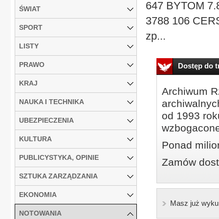
647 BYTOM 7.
ŚWIAT
3788 106 CER
SPORT
zp...
LISTY
PRAWO
Dostęp do tr
KRAJ
Archiwum Rz
NAUKA I TECHNIKA
archiwalnyc
od 1993 roku
UBEZPIECZENIA
wzbogacone
KULTURA
Ponad milio
PUBLICYSTYKA, OPINIE
Zamów dostę
SZTUKA ZARZĄDZANIA
EKONOMIA
Masz już wyku
NOTOWANIA