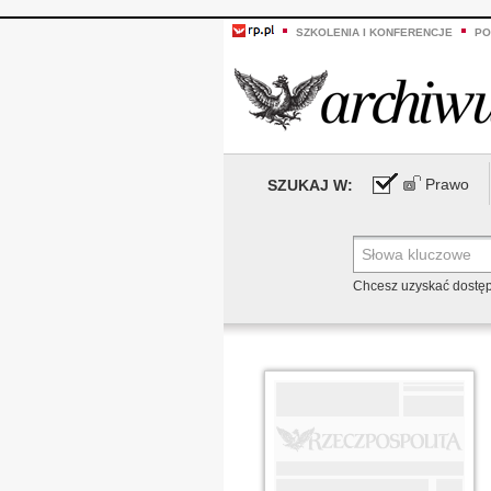
SZKOLENIA I KONFERENCJE
PO
Prawo
SZUKAJ W:
Chcesz uzyskać dostę