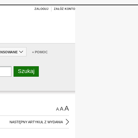
ZALOGUJ
ZAŁÓŻ KONTO
ANSOWANE
+ POMOC
A
A
A
NASTĘPNY ARTYKUŁ Z WYDANIA