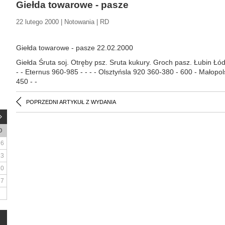
Giełda towarowe - pasze
22 lutego 2000 | Notowania | RD
Giełda towarowe - pasze 22.02.2000
Giełda Śruta soj. Otręby psz. Sruta kukury. Groch pasz. Łubin Łódz
- - Eternus 960-985 - - - - Olsztyńsla 920 360-380 - 600 - Małopols
450 - -
POPRZEDNI ARTYKUŁ Z WYDANIA
D
6
13
20
27