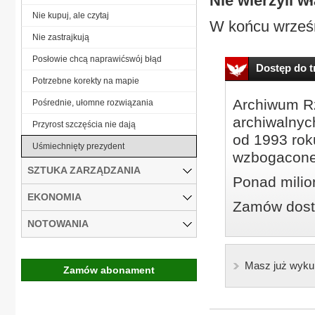
Nie wierzyli 
Nie kupuj, ale czytaj
W końcu wrześni
Nie zastrajkują
Posłowie chcą naprawićswój błąd
Dostęp do tr
Potrzebne korekty na mapie
Archiwum Rz
Pośrednie, ułomne rozwiązania
archiwalnyc
Przyrost szczęścia nie dają
od 1993 roku
Uśmiechnięty prezydent
wzbogacone
SZTUKA ZARZĄDZANIA
Ponad milio
EKONOMIA
Zamów dostę
NOTOWANIA
Masz już wyku
Zamów abonament