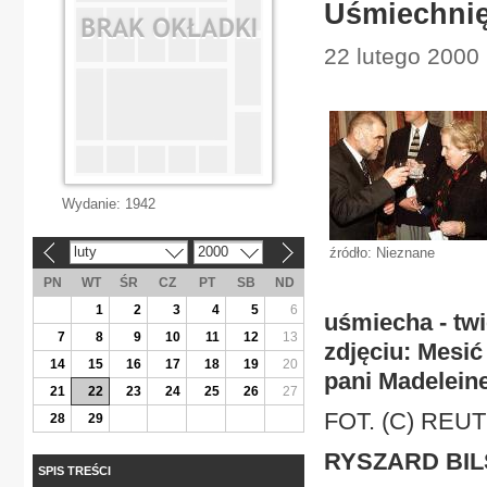
Uśmiechnię
22 lutego 2000 
Wydanie:
1942
luty
2000
źródło: Nieznane
«
»
PN
WT
ŚR
CZ
PT
SB
ND
1
2
3
4
5
6
uśmiecha - tw
7
8
9
10
11
12
13
zdjęciu: Mesić
14
15
16
17
18
19
20
pani Madeleine
21
22
23
24
25
26
27
FOT. (C) REU
28
29
RYSZARD BIL
SPIS TREŚCI