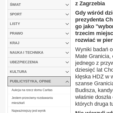
z Zagrzebia
ŚWIAT
Gdy wśród dzi
SPORT
prezydenta Cho
LISTY
go jako "wybo
trzecim miejsc
PRAWO
rozwiać w pier
KRAJ
Wyniki badań o
NAUKA I TECHNIKA
Mate Granicia,
jednego z przy
UBEZPIECZENIA
dziesięć lat C
KULTURA
klęska HDZ w w
PUBLICYSTYKA, OPINIE
szanse Granicia
Budisza, kandyd
Aukcja na rzecz domu Caritas
właśnie doszła
Jestem przeciwny rozdawaniu
których druga t
mieszkań
Najważniejszy jest wynik