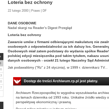
Loteria bez ochrony
22 lutego 2000 | Prawo | DF
DANE OSOBOWE
Nadal skargi na Reader's Digest Przegląd
Loteria bez ochrony
Zawarcie umów z firmami odbierającymi makulaturę nie zwal
osobowych z odpowiedzialności za ich dalszy los. General
Osobowych miał zatem podstawy do wydania spółce Reader'
polskiej edycji miesięcznika pod takim tytułem, nakazu usu
danych osobowych - orzekł 21 lutego Naczelny Sąd Administ
D
Jak podawaliśmy ("Rz" z 24 stycznia), w 1999 r. dziennikarz TV...
6
13
Dostęp do treści Archiwum.rp.pl jest płatny.
20
27
Archiwum Rzeczpospolitej to wygodna wyszukiwarka archiw
na łamach dziennika od 1993 roku. Unikalne źródło wiedzy o
perspektywę ekonomiczną i prawną.