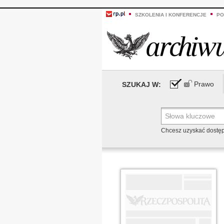
SZKOLENIA I KONFERENCJE
PO
Prawo
SZUKAJ W:
Chcesz uzyskać dostę