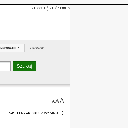
ZALOGUJ
ZAŁÓŻ KONTO
ANSOWANE
+ POMOC
A
A
A
NASTĘPNY ARTYKUŁ Z WYDANIA