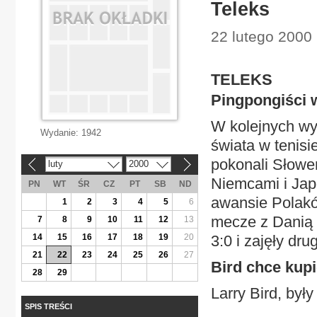
Teleks
22 lutego 2000 
TELEKS
Pingpongiści 
W kolejnych wy
Wydanie:
1942
świata w tenisi
pokonali Słowen
luty
2000
«
»
Niemcami i Jap
PN
WT
ŚR
CZ
PT
SB
ND
awansie Polakó
1
2
3
4
5
6
mecze z Danią i
7
8
9
10
11
12
13
14
15
16
17
18
19
20
3:0 i zajęły dru
21
22
23
24
25
26
27
Bird chce kupi
28
29
Larry Bird, był
SPIS TREŚCI