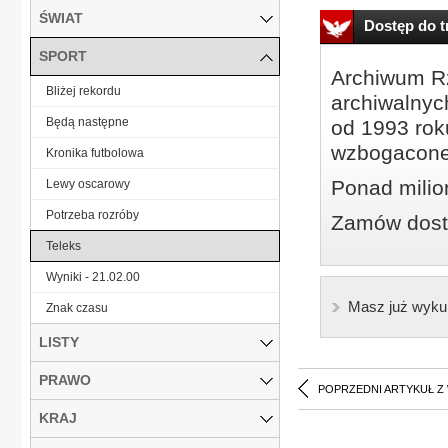
ŚWIAT
Dostęp do tr
SPORT
Archiwum Rz
Bliżej rekordu
archiwalnyc
Będą następne
od 1993 roku
wzbogacone
Kronika futbolowa
Ponad milio
Lewy oscarowy
Potrzeba rozróby
Zamów dostę
Teleks
Wyniki - 21.02.00
Masz już wyku
Znak czasu
LISTY
PRAWO
POPRZEDNI ARTYKUŁ Z
KRAJ