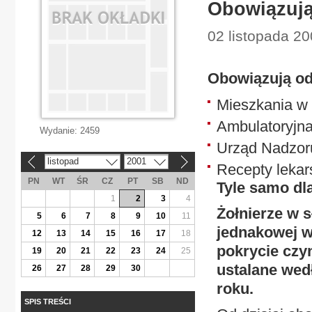
Obowiązują
02 listopada 20
Obowiązują od 
Mieszkania w
Ambulatoryjna
Wydanie:
2459
Urząd Nadzor
listopad
2001
«
»
Recepty lekar
PN
WT
ŚR
CZ
PT
SB
ND
Tyle samo dl
1
2
3
4
Żołnierze w s
5
6
7
8
9
10
11
jednakowej w
12
13
14
15
16
17
18
pokrycie czy
19
20
21
22
23
24
25
ustalane wed
26
27
28
29
30
roku.
SPIS TREŚCI