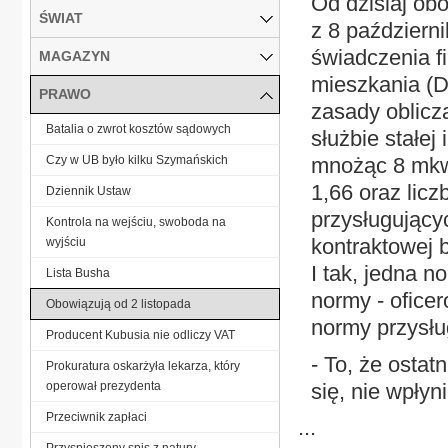
Od dzisiaj ob
ŚWIAT
z 8 październ
świadczenia f
MAGAZYN
mieszkania (D
PRAWO
zasady oblicz
Batalia o zwrot kosztów sądowych
służbie stałej
Czy w UB było kilku Szymańskich
mnożąc 8 mkw.
1,66 oraz lic
Dziennik Ustaw
przysługującyc
Kontrola na wejściu, swoboda na
kontraktowej b
wyjściu
I tak, jedna n
Lista Busha
normy - ofice
Obowiązują od 2 listopada
normy przysług
Producent Kubusia nie odliczy VAT
- To, że ostat
Prokuratura oskarżyła lekarza, który
operował prezydenta
się, nie wpły
Przeciwnik zapłaci
...
Przyspieszony spis z natury