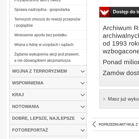
Sprawa nadrzędna - gospodarka
Dostęp do tr
Terroryzm zmusza do rewizji przepisów
i poglądów
Archiwum Rz
archiwalnyc
Wniesienie aportu bez podatku
od 1993 roku
Wojna o Adrię w urzędach i sądach
wzbogacone
Żądanie wykupienia akcji jest prawem,
a nie obowiązkiem akcjonariusza
Ponad milio
WOJNA Z TERRORYZMEM
Zamów dostę
WSPOMNIENIA
KRAJ
Masz już wyku
NOTOWANIA
DOBRE, LEPSZE, NAJLEPSZE
POPRZEDNI ARTYKUŁ Z
FOTOREPORTAŻ