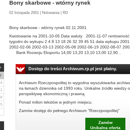
Bony skarbowe - wtórny rynek
02 listopada 2001 | Notowania | RD
Bony skarbowe - wtórny rynek 02.11.2001
Kwotowanie na 2001-10-05 Data waluty 2001-11-07 rentown
tygodni do wykupu 2 4 8 13 18 26 32 39 45 51 data wykupu 200
2002-02-06 2002-03-13 2002-05-08 2002-06-19 2002-08-0
Bank Rozwoju Eksportu 14,00 13,20 13,10 13,00 12,90...
Dostęp do treści Archiwum.rp.pl jest płatny.
D
Archiwum Rzeczpospolitej to wygodna wyszukiwarka archiw
4
na łamach dziennika od 1993 roku. Unikalne źródło wiedzy o
11
perspektywę ekonomiczną i prawną.
18
Ponad milion tekstów w jednym miejscu.
25
Zamów dostęp do pełnego Archiwum "Rzeczpospolitej"
Zamów
Unikalna oferta