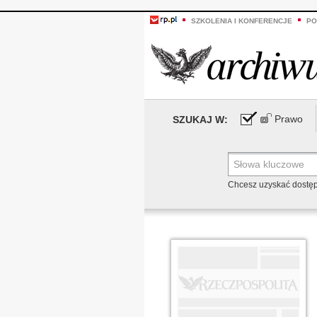
SZKOLENIA I KONFERENCJE
PO
Prawo
SZUKAJ W:
Chcesz uzyskać dostę