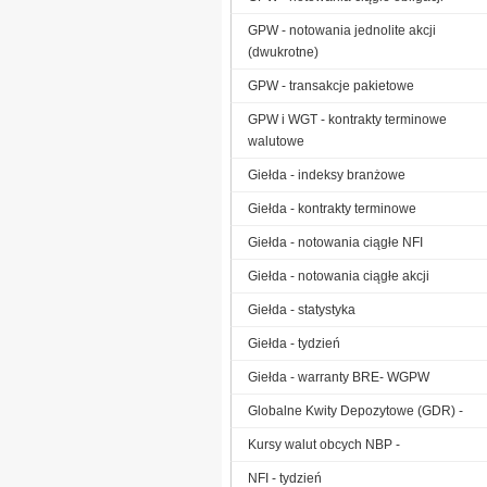
GPW - notowania jednolite akcji
(dwukrotne)
GPW - transakcje pakietowe
GPW i WGT - kontrakty terminowe
walutowe
Giełda - indeksy branżowe
Giełda - kontrakty terminowe
Giełda - notowania ciągłe NFI
Giełda - notowania ciągłe akcji
Giełda - statystyka
Giełda - tydzień
Giełda - warranty BRE- WGPW
Globalne Kwity Depozytowe (GDR) -
Kursy walut obcych NBP -
NFI - tydzień