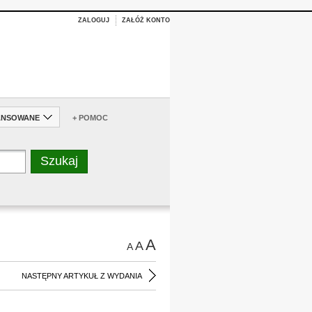
ZALOGUJ
ZAŁÓŻ KONTO
ANSOWANE
+ POMOC
A
A
A
NASTĘPNY ARTYKUŁ Z WYDANIA