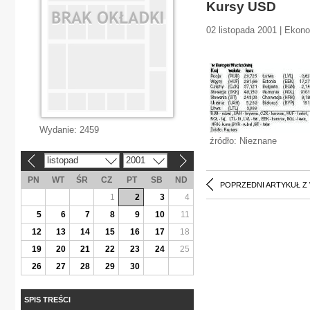
Kursy USD
02 listopada 2001 | Ekon
Wydanie:
2459
źródło: Nieznane
listopad
2001
«
»
PN
WT
ŚR
CZ
PT
SB
ND
POPRZEDNI ARTYKUŁ Z
1
2
3
4
5
6
7
8
9
10
11
12
13
14
15
16
17
18
19
20
21
22
23
24
25
26
27
28
29
30
SPIS TREŚCI