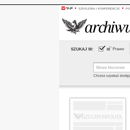
SZKOLENIA I KONFERENCJE
PO
Prawo
SZUKAJ W:
Chcesz uzyskać dostę