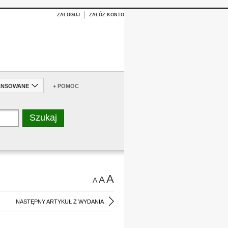
ZALOGUJ
ZAŁÓŻ KONTO
ANSOWANE
+ POMOC
A
A
A
NASTĘPNY ARTYKUŁ Z WYDANIA