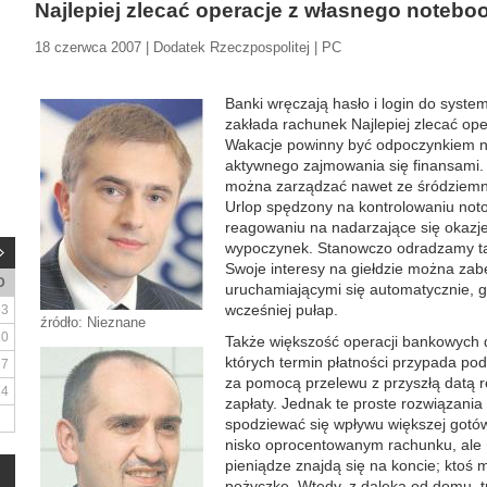
Najlepiej zlecać operacje z własnego notebo
18 czerwca 2007 | Dodatek Rzeczpospolitej | PC
Banki wręczają hasło i login do syst
zakłada rachunek Najlepiej zlecać op
Wakacje powinny być odpoczynkiem nie
aktywnego zajmowania się finansami. 
można zarządzać nawet ze śródziemn
Urlop spędzony na kontrolowaniu not
reagowaniu na nadarzające się okazje
wypoczynek. Stanowczo odradzamy ta
Swoje interesy na giełdzie można zab
D
uruchamiającymi się automatycznie, 
wcześniej pułap.
3
źródło: Nieznane
10
Także większość operacji bankowych 
których termin płatności przypada p
17
za pomocą przelewu z przyszłą datą re
24
zapłaty. Jednak te proste rozwiązani
spodziewać się wpływu większej gotówk
nisko oprocentowanym rachunku, ale n
pieniądze znajdą się na koncie; ktoś 
pożyczkę. Wtedy, z daleka od domu, t