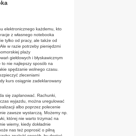
oka
emu elektronicznego każdemu, kto
eracje z własnego notebooka
 tylko od pracy, ale także od
Ale w razie potrzeby pieniędzmi
omorskiej plaży
owań giełdowych i błyskawicznym
 to nie najlepszy sposób na
kie spędzanie wolnego czasu.
ezpieczyć zleceniami
gdy kurs osiągnie zadeklarowany
da się zaplanować. Rachunki,
odczas wyjazdu, można uregulować
alizacji albo poprzez polecenie
a nie zawsze wystarczą. Możemy np.
i, której nie warto trzymać na
ie wiemy, kiedy dokładnie
może nas też poprosić o pilną
rzeba znaleźć sposób, by dostać