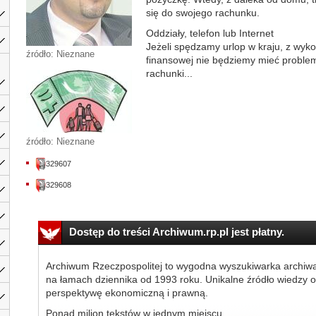
się do swojego rachunku.
Oddziały, telefon lub Internet
Jeżeli spędzamy urlop w kraju, z wyk
źródło: Nieznane
finansowej nie będziemy mieć problem
rachunki...
źródło: Nieznane
329607
329608
Dostęp do treści Archiwum.rp.pl jest płatny.
Archiwum Rzeczpospolitej to wygodna wyszukiwarka archiw
na łamach dziennika od 1993 roku. Unikalne źródło wiedzy o
perspektywę ekonomiczną i prawną.
Ponad milion tekstów w jednym miejscu.