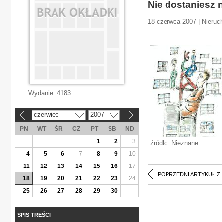
Nie dostaniesz n
18 czerwca 2007 | Nieru
Wydanie:
4183
czerwiec
2007
«
»
PN
WT
ŚR
CZ
PT
SB
ND
1
2
3
źródło: Nieznane
4
5
6
7
8
9
10
11
12
13
14
15
16
17
POPRZEDNI ARTYKUŁ Z
18
19
20
21
22
23
24
25
26
27
28
29
30
SPIS TREŚCI