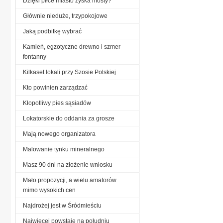
Dzięki piłce miasto zyska mosty?
Głównie nieduże, trzypokojowe
Jaką podbitkę wybrać
Kamień, egzotyczne drewno i szmer
fontanny
Kilkaset lokali przy Szosie Polskiej
Kto powinien zarządzać
Kłopotliwy pies sąsiadów
Lokatorskie do oddania za grosze
Mają nowego organizatora
Malowanie tynku mineralnego
Masz 90 dni na złożenie wniosku
Mało propozycji, a wielu amatorów
mimo wysokich cen
Najdrożej jest w Śródmieściu
Najwięcej powstaje na południu