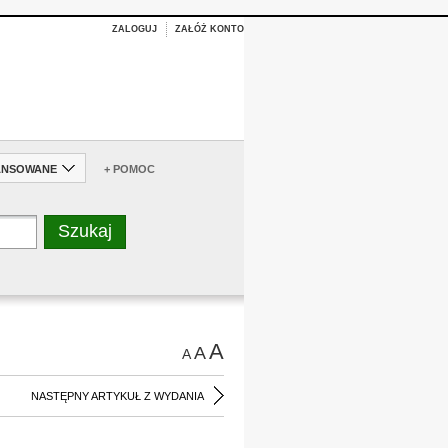
ZALOGUJ
ZAŁÓŻ KONTO
ANSOWANE
+ POMOC
A
A
A
NASTĘPNY ARTYKUŁ Z WYDANIA