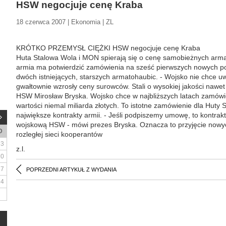
HSW negocjuje cenę Kraba
18 czerwca 2007 | Ekonomia | ZL
KRÓTKO PRZEMYSŁ CIĘŻKI HSW negocjuje cenę Kraba
Huta Stalowa Wola i MON spierają się o cenę samobieżnych arma
armia ma potwierdzić zamówienia na sześć pierwszych nowych p
dwóch istniejących, starszych armatohaubic. - Wojsko nie chce uw
gwałtownie wzrosły ceny surowców. Stali o wysokiej jakości nawet
HSW Mirosław Bryska. Wojsko chce w najbliższych latach zamówić 
wartości niemal miliarda złotych. To istotne zamówienie dla Huty 
największe kontrakty armii. - Jeśli podpiszemy umowę, to kontrak
wojskową HSW - mówi prezes Bryska. Oznacza to przyjęcie nowyc
D
rozległej sieci kooperantów
3
z.l.
10
17
POPRZEDNI ARTYKUŁ Z WYDANIA
24