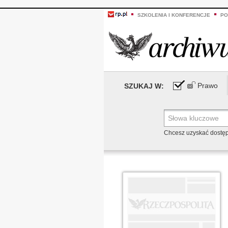
SZKOLENIA I KONFERENCJE
PO
Prawo
SZUKAJ W:
Chcesz uzyskać dostę