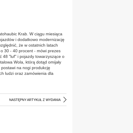
tohaubic Krab. W ciągu miesiąca
ojazdów i dodatkowo modernizację
zględnić, że w ostatnich latach
 o 30 - 40 procent - mówi prezes
48 "luf" i pojazdy towarzyszące o
Stalowa Wola, którą dotąd omijały
t postawi na nogi produkcję
h ludzi oraz zamówienia dla
NASTĘPNY ARTYKUŁ Z WYDANIA