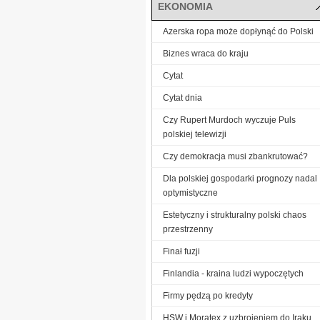
EKONOMIA
Azerska ropa może dopłynąć do Polski
Biznes wraca do kraju
Cytat
Cytat dnia
Czy Rupert Murdoch wyczuje Puls
polskiej telewizji
Czy demokracja musi zbankrutować?
Dla polskiej gospodarki prognozy nadal
optymistyczne
Estetyczny i strukturalny polski chaos
przestrzenny
Finał fuzji
Finlandia - kraina ludzi wypoczętych
Firmy pędzą po kredyty
HSW i Moratex z uzbrojeniem do Iraku