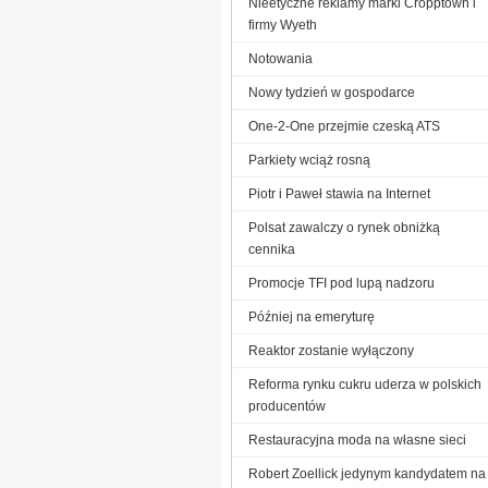
Nieetyczne reklamy marki Cropptown i
firmy Wyeth
Notowania
Nowy tydzień w gospodarce
One-2-One przejmie czeską ATS
Parkiety wciąż rosną
Piotr i Paweł stawia na Internet
Polsat zawalczy o rynek obniżką
cennika
Promocje TFI pod lupą nadzoru
Później na emeryturę
Reaktor zostanie wyłączony
Reforma rynku cukru uderza w polskich
producentów
Restauracyjna moda na własne sieci
Robert Zoellick jedynym kandydatem na