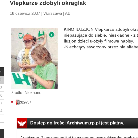
Vlepkarze zdobyli okrąglak
18 czerwca 2007 | Warszawa | AB
KINO ILUZJON Vlepkarze zdobyli okrą
niepasujące do siebie, nieskładne - z 
Iluzjon dzieci ułożyły filmowe napisy.
-Niechcący stworzony przez nie alfabet
D
3
źródło: Nieznane
10
329737
17
24
Dostęp do treści Archiwum.rp.pl jest płatny.
Archiwum Rzeczpospolitej to wygodna wyszukiwarka archiw