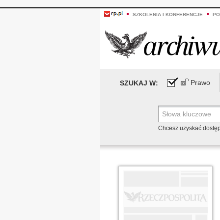
SZKOLENIA I KONFERENCJE
PO
Prawo
SZUKAJ W:
Chcesz uzyskać dostę