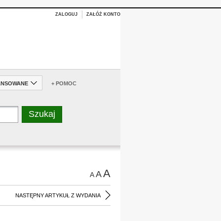
ZALOGUJ
ZAŁÓŻ KONTO
ANSOWANE
+ POMOC
A
A
A
NASTĘPNY ARTYKUŁ Z WYDANIA