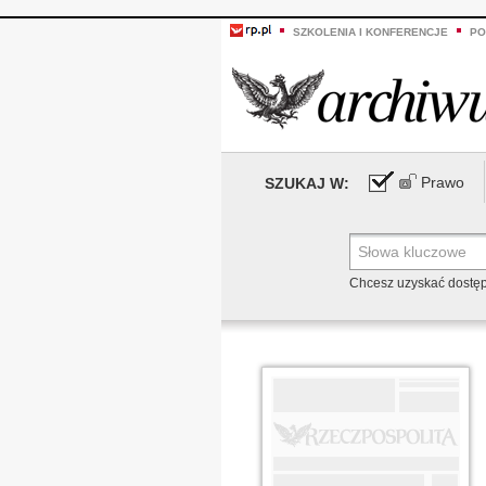
SZKOLENIA I KONFERENCJE
PO
Prawo
SZUKAJ W:
Chcesz uzyskać dostę