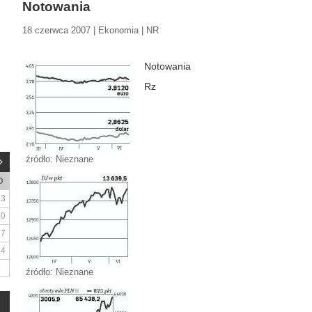
Notowania
18 czerwca 2007 | Ekonomia | NR
Notowania
Rz
źródło: Nieznane
D
3
10
17
24
źródło: Nieznane