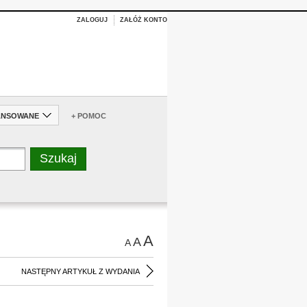
ZALOGUJ
ZAŁÓŻ KONTO
ANSOWANE
+ POMOC
A
A
A
NASTĘPNY ARTYKUŁ Z WYDANIA