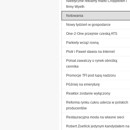
Nieetyczne reklamy marki Cropptown i
firmy Wyeth
Notowania
Nowy tydzień w gospodarce
One-2-One przejmie czeską ATS
Parkiety wciąż rosną
Piotr i Paweł stawia na Internet
Polsat zawalczy o rynek obniżką
cennika
Promocje TFI pod lupą nadzoru
Później na emeryturę
Reaktor zostanie wyłączony
Reforma rynku cukru uderza w polskich
producentów
Restauracyjna moda na własne sieci
Robert Zoellick jedynym kandydatem na