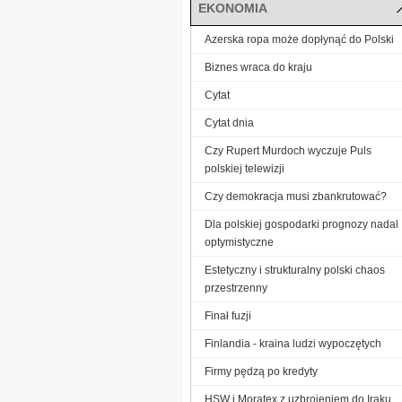
EKONOMIA
Azerska ropa może dopłynąć do Polski
Biznes wraca do kraju
Cytat
Cytat dnia
Czy Rupert Murdoch wyczuje Puls
polskiej telewizji
Czy demokracja musi zbankrutować?
Dla polskiej gospodarki prognozy nadal
optymistyczne
Estetyczny i strukturalny polski chaos
przestrzenny
Finał fuzji
Finlandia - kraina ludzi wypoczętych
Firmy pędzą po kredyty
HSW i Moratex z uzbrojeniem do Iraku