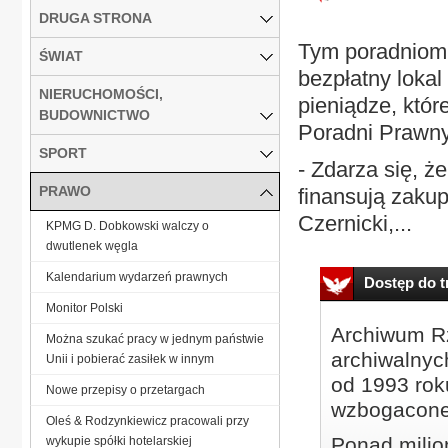
DRUGA STRONA
Tym poradniom b
ŚWIAT
bezpłatny lokal
NIERUCHOMOŚCI,
pieniądze, któr
BUDOWNICTWO
Poradni Prawn
SPORT
- Zdarza się, ż
PRAWO
finansują zakup
Czernicki,...
KPMG D. Dobkowski walczy o
dwutlenek węgla
Kalendarium wydarzeń prawnych
Dostęp do tr
Monitor Polski
Archiwum Rz
Można szukać pracy w jednym państwie
archiwalnyc
Unii i pobierać zasiłek w innym
od 1993 roku
Nowe przepisy o przetargach
wzbogacone
Oleś & Rodzynkiewicz pracowali przy
Ponad milio
wykupie spółki hotelarskiej