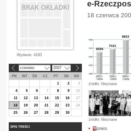
e-Rzeczpos
18 czerwca 200
Wydanie:
4183
czerwiec
2007
«
»
PN
WT
ŚR
CZ
PT
SB
ND
1
2
3
źródło: Nieznane
4
5
6
7
8
9
10
11
12
13
14
15
16
17
18
19
20
21
22
23
24
25
26
27
28
29
30
źródło: Nieznane
SPIS TREŚCI
329831