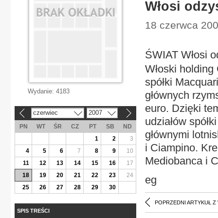
Włosi odzy
18 czerwca 200
ŚWIAT Włosi od
Włoski holding 
spółki Macquari
Wydanie:
4183
głównych rzymsk
euro. Dzięki te
czerwiec
2007
«
»
udziałów spółk
PN
WT
ŚR
CZ
PT
SB
ND
głównymi lotnis
1
2
3
i Ciampino. Kre
4
5
6
7
8
9
10
Mediobanca i Ca
11
12
13
14
15
16
17
18
19
20
21
22
23
24
eg
25
26
27
28
29
30
POPRZEDNI ARTYKUŁ Z
SPIS TREŚCI