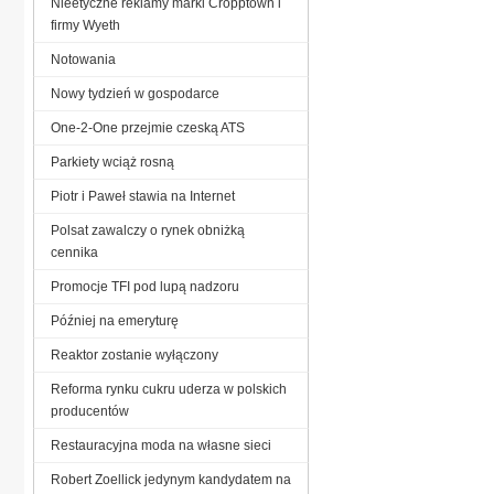
Nieetyczne reklamy marki Cropptown i
firmy Wyeth
Notowania
Nowy tydzień w gospodarce
One-2-One przejmie czeską ATS
Parkiety wciąż rosną
Piotr i Paweł stawia na Internet
Polsat zawalczy o rynek obniżką
cennika
Promocje TFI pod lupą nadzoru
Później na emeryturę
Reaktor zostanie wyłączony
Reforma rynku cukru uderza w polskich
producentów
Restauracyjna moda na własne sieci
Robert Zoellick jedynym kandydatem na