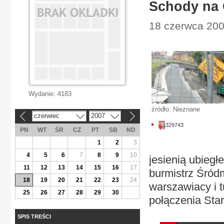
Schody na 
18 czerwca 200
Wydanie:
4183
źródło: Nieznane
czerwiec
2007
«
»
329743
PN
WT
ŚR
CZ
PT
SB
ND
1
2
3
4
5
6
7
8
9
10
jesienią ubiegł
11
12
13
14
15
16
17
burmistrz Śród
18
19
20
21
22
23
24
warszawiacy i 
25
26
27
28
29
30
połączenia Star
SPIS TREŚCI