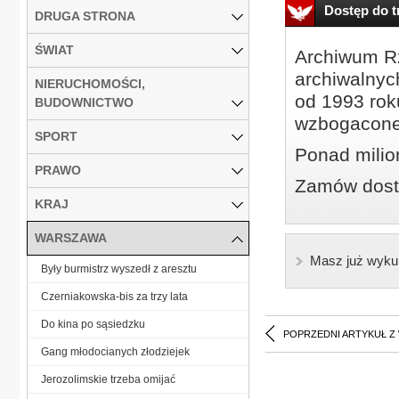
Dostęp do tr
DRUGA STRONA
ŚWIAT
Archiwum Rz
archiwalnyc
NIERUCHOMOŚCI,
od 1993 roku
BUDOWNICTWO
wzbogacone
SPORT
Ponad milio
PRAWO
Zamów dostę
KRAJ
WARSZAWA
Masz już wyku
Były burmistrz wyszedł z aresztu
Czerniakowska-bis za trzy lata
Do kina po sąsiedzku
POPRZEDNI ARTYKUŁ Z
Gang młodocianych złodziejek
Jerozolimskie trzeba omijać