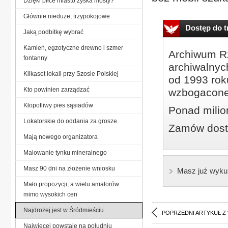
Dzięki piłce miasto zyska mosty?
Głównie nieduże, trzypokojowe
Dostęp do tr
Jaką podbitkę wybrać
Kamień, egzotyczne drewno i szmer
Archiwum Rz
fontanny
archiwalnyc
Kilkaset lokali przy Szosie Polskiej
od 1993 roku
Kto powinien zarządzać
wzbogacone
Kłopotliwy pies sąsiadów
Ponad milio
Lokatorskie do oddania za grosze
Zamów dostę
Mają nowego organizatora
Malowanie tynku mineralnego
Masz 90 dni na złożenie wniosku
Masz już wyku
Mało propozycji, a wielu amatorów
mimo wysokich cen
Najdrożej jest w Śródmieściu
POPRZEDNI ARTYKUŁ Z
Najwięcej powstaje na południu