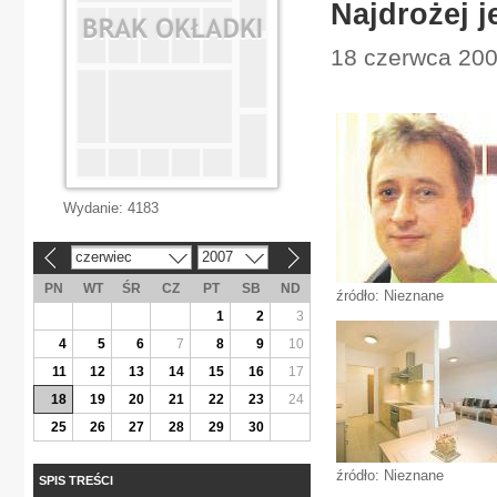
Najdrożej 
18 czerwca 200
Wydanie:
4183
czerwiec
2007
«
»
PN
WT
ŚR
CZ
PT
SB
ND
źródło: Nieznane
1
2
3
4
5
6
7
8
9
10
11
12
13
14
15
16
17
18
19
20
21
22
23
24
25
26
27
28
29
30
źródło: Nieznane
SPIS TREŚCI