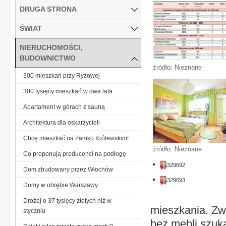
DRUGA STRONA
ŚWIAT
NIERUCHOMOŚCI,
BUDOWNICTWO
źródło: Nieznane
300 mieszkań przy Ryżowej
300 tysięcy mieszkań w dwa lata
Apartament w górach z sauną
Architektura dla oskarżycieli
Chcę mieszkać na Zamku Królewskim!
źródło: Nieznane
Co proponują producenci na podłogę
329692
Dom zbudowany przez Włochów
329693
Domy w obrębie Warszawy
Drożej o 37 tysięcy złotych niż w
mieszkania. Zwy
styczniu
bez mebli szuka