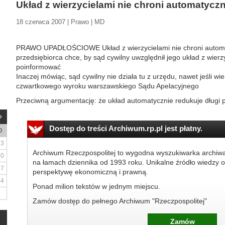
Układ z wierzycielami nie chroni automatyczn
18 czerwca 2007 | Prawo | MD
PRAWO UPADŁOŚCIOWE Układ z wierzycielami nie chroni automa
przedsiębiorca chce, by sąd cywilny uwzględnił jego układ z wierz
poinformować
Inaczej mówiąc, sąd cywilny nie działa tu z urzędu, nawet jeśli wi
czwartkowego wyroku warszawskiego Sądu Apelacyjnego
Przeciwną argumentację: że układ automatycznie redukuje długi 
Dostęp do treści Archiwum.rp.pl jest płatny.
D
3
Archiwum Rzeczpospolitej to wygodna wyszukiwarka archiw
10
na łamach dziennika od 1993 roku. Unikalne źródło wiedzy o
17
perspektywę ekonomiczną i prawną.
24
Ponad milion tekstów w jednym miejscu.
Zamów dostęp do pełnego Archiwum "Rzeczpospolitej"
Zamów