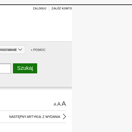
ZALOGUJ
ZAŁÓŻ KONTO
ANSOWANE
+ POMOC
A
A
A
NASTĘPNY ARTYKUŁ Z WYDANIA