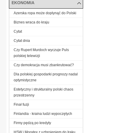
EKONOMIA
Azerska ropa może dopłynąć do Polski
Biznes wraca do kraju
Cytat
Cytat dnia
Czy Rupert Murdoch wyczuje Puls
polskiej telewizji
Czy demokracja musi zbankrutować?
Dla polskiej gospodarki prognozy nadal
optymistyczne
Estetyczny i strukturalny polski chaos
przestrzenny
Finał fuzji
Finlandia - kraina ludzi wypoczętych
Firmy pędzą po kredyty
HSW i Moratex z uzbrojeniem do Iraku