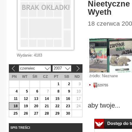
Nieetyczne
Wyeth
18 czerwca 200
Wydanie:
4183
czerwiec
2007
«
»
źródło: Nieznane
PN
WT
ŚR
CZ
PT
SB
ND
1
2
3
329755
4
5
6
7
8
9
10
11
12
13
14
15
16
17
aby twoje...
18
19
20
21
22
23
24
25
26
27
28
29
30
Dostęp do tr
SPIS TREŚCI