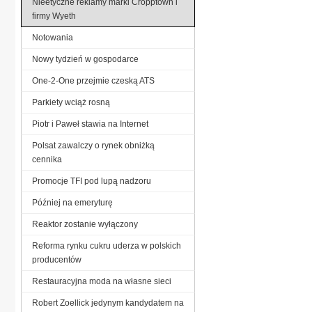
Nieetyczne reklamy marki Cropptown i
firmy Wyeth
Notowania
Nowy tydzień w gospodarce
One-2-One przejmie czeską ATS
Parkiety wciąż rosną
Piotr i Paweł stawia na Internet
Polsat zawalczy o rynek obniżką
cennika
Promocje TFI pod lupą nadzoru
Później na emeryturę
Reaktor zostanie wyłączony
Reforma rynku cukru uderza w polskich
producentów
Restauracyjna moda na własne sieci
Robert Zoellick jedynym kandydatem na