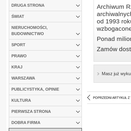
DRUGA STRONA
Archiwum Rz
archiwalnyc
ŚWIAT
od 1993 roku
NIERUCHOMOŚCI,
wzbogacone
BUDOWNICTWO
Ponad milio
SPORT
Zamów dostę
PRAWO
KRAJ
Masz już wyku
WARSZAWA
PUBLICYSTYKA, OPINIE
POPRZEDNI ARTYKUŁ Z
KULTURA
PIERWSZA STRONA
DOBRA FIRMA