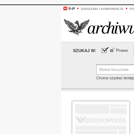
SZKOLENIA I KONFERENCJE
PO
Prawo
SZUKAJ W:
Chcesz uzyskać dostę