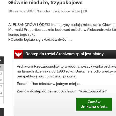
Głównie nieduże, trzypokojowe
18 czerwca 2007 | Nieruchomości, budownictwo | DK
ALEKSANDRÓW ŁÓDZKI Irlandczycy budują mieszkania Głównie n
Mermaid Properties zacznie budować osiedle w Aleksandrowie Łó
koniec tego roku.
FOsiedle będzie się składać z dwóch...
Dostęp do treści Archiwum.rp.pl jest płatny.
Archiwum Rzeczpospolitej to wygodna wyszukiwarka archiw
D
na łamach dziennika od 1993 roku. Unikalne źródło wiedzy o
3
perspektywę ekonomiczną i prawną.
10
Ponad milion tekstów w jednym miejscu.
17
Zamów dostęp do pełnego Archiwum "Rzeczpospolitej"
24
Zamów
Unikalna oferta