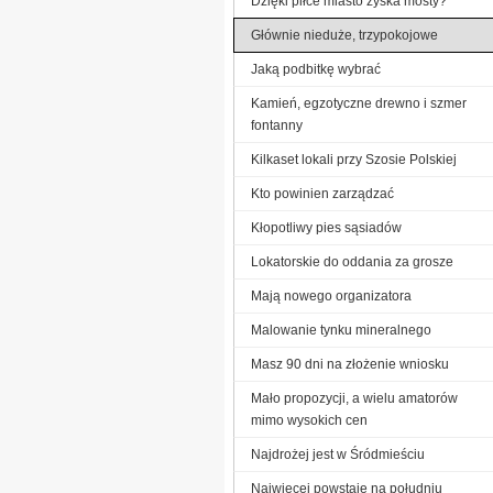
Dzięki piłce miasto zyska mosty?
Głównie nieduże, trzypokojowe
Jaką podbitkę wybrać
Kamień, egzotyczne drewno i szmer
fontanny
Kilkaset lokali przy Szosie Polskiej
Kto powinien zarządzać
Kłopotliwy pies sąsiadów
Lokatorskie do oddania za grosze
Mają nowego organizatora
Malowanie tynku mineralnego
Masz 90 dni na złożenie wniosku
Mało propozycji, a wielu amatorów
mimo wysokich cen
Najdrożej jest w Śródmieściu
Najwięcej powstaje na południu