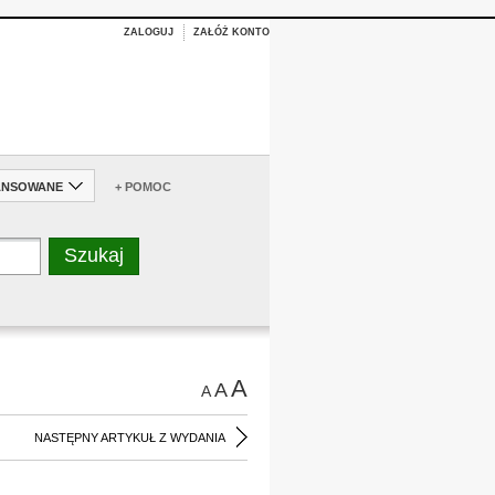
ZALOGUJ
ZAŁÓŻ KONTO
ANSOWANE
+ POMOC
A
A
A
NASTĘPNY ARTYKUŁ Z WYDANIA