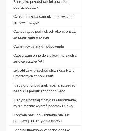
Bank jako przedstawiciel powinien
pobrać podatek
Czasami trzeba samodzielnie wycenić
firmowy majątek
Czy potrącać podatek od rekompensaty
za przerwane wakacje
Czytelnicy pytają dF odpowiada
Części zamienne do statków morskich z
zerową stawką VAT
Jak obliczyć przychód dłużnika z tytułu
umorzonych zobowiązań
Kiedy grunt i budynek można sprzedać
bez VAT i podatku dochodowego
Kiedy najpóźniej złożyć zawiadomienie,
by skutecznie wybrać podatek liniowy
Kontrola bez upoważnienia nie jest
podstawą do uchylenia decyzji
Leasing finansowy w podatkach i w