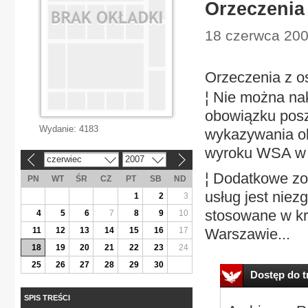
Orzeczenia 
18 czerwca 2007
Orzeczenia z os
¦ Nie można na
obowiązku pos
Wydanie:
4183
wykazywania ok
wyroku WSA w O
czerwiec
2007
«
»
¦ Dodatkowe zo
PN
WT
ŚR
CZ
PT
SB
ND
usług jest nie
1
2
3
stosowane w k
4
5
6
7
8
9
10
11
12
13
14
15
16
17
Warszawie...
18
19
20
21
22
23
24
25
26
27
28
29
30
Dostęp do tr
SPIS TREŚCI