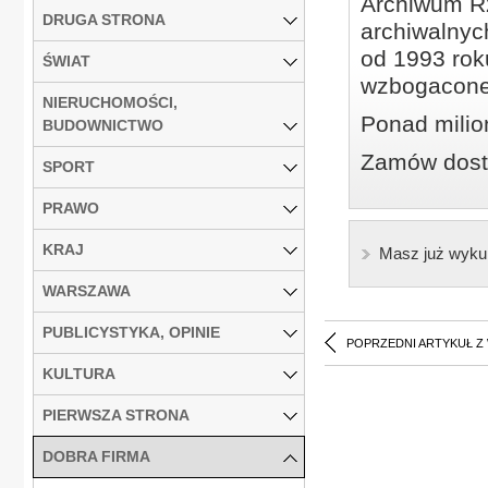
Archiwum Rz
DRUGA STRONA
archiwalnyc
od 1993 roku
ŚWIAT
wzbogacone
NIERUCHOMOŚCI,
Ponad milio
BUDOWNICTWO
Zamów dostę
SPORT
PRAWO
KRAJ
Masz już wyku
WARSZAWA
PUBLICYSTYKA, OPINIE
POPRZEDNI ARTYKUŁ Z
KULTURA
PIERWSZA STRONA
DOBRA FIRMA