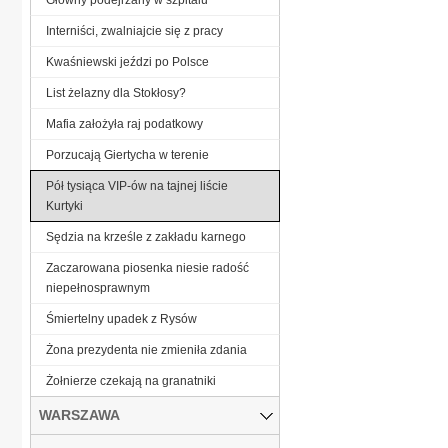
Interniści, zwalniajcie się z pracy
Kwaśniewski jeździ po Polsce
List żelazny dla Stokłosy?
Mafia założyła raj podatkowy
Porzucają Giertycha w terenie
Pół tysiąca VIP-ów na tajnej liście
Kurtyki
Sędzia na krześle z zakładu karnego
Zaczarowana piosenka niesie radość
niepełnosprawnym
Śmiertelny upadek z Rysów
Żona prezydenta nie zmieniła zdania
Żołnierze czekają na granatniki
WARSZAWA