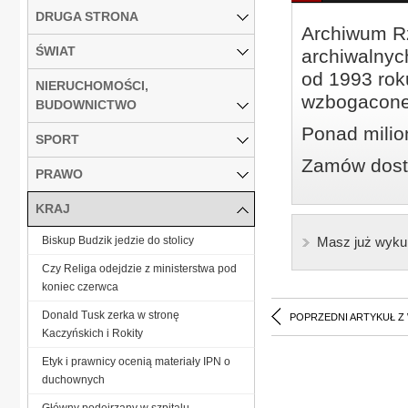
DRUGA STRONA
Archiwum Rz
ŚWIAT
archiwalnyc
od 1993 roku
NIERUCHOMOŚCI,
wzbogacone
BUDOWNICTWO
Ponad milio
SPORT
Zamów dostę
PRAWO
KRAJ
Biskup Budzik jedzie do stolicy
Masz już wyku
Czy Religa odejdzie z ministerstwa pod
koniec czerwca
Donald Tusk zerka w stronę
POPRZEDNI ARTYKUŁ Z
Kaczyńskich i Rokity
Etyk i prawnicy ocenią materiały IPN o
duchownych
Główny podejrzany w szpitalu