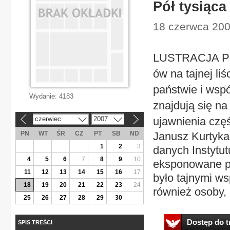
Pół tysiąca
18 czerwca 2007
LUSTRACJA Poli
ów na tajnej li
państwie i wsp
Wydanie:
4183
znajdują się na 
czerwiec
2007
ujawnienia czę
«
»
PN
WT
ŚR
CZ
PT
SB
ND
Janusz Kurtyka
1
2
3
danych Instytut
4
5
6
7
8
9
10
eksponowane po
11
12
13
14
15
16
17
było tajnymi w
18
19
20
21
22
23
24
również osoby, k
25
26
27
28
29
30
Dostęp do tr
SPIS TREŚCI