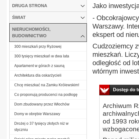
Jako inwestycj
DRUGA STRONA
- Obcokrajowcy
ŚWIAT
Warszawy. Inter
NIERUCHOMOŚCI,
ekspert od nie
BUDOWNICTWO
Cudzoziemcy zw
300 mieszkań przy Ryżowej
mieszkań. Liczy
300 tysięcy mieszkań w dwa lata
odległość od l
Apartament w górach z sauną
wtórnym inwest
Architektura dla oskarżycieli
Chcę mieszkać na Zamku Królewskim!
Dostęp do tr
Co proponują producenci na podłogę
Dom zbudowany przez Włochów
Archiwum Rz
archiwalnyc
Domy w obrębie Warszawy
od 1993 roku
Drożej o 37 tysięcy złotych niż w
wzbogacone
styczniu