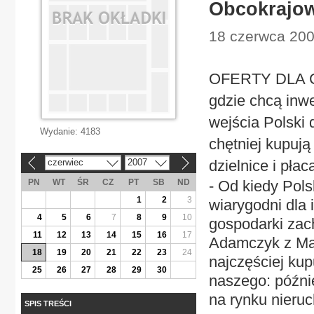
Obcokrajowc
18 czerwca 200
OFERTY DLA CU
gdzie chcą inw
wejścia Polski 
Wydanie:
4183
chętniej kupuj
czerwiec
2007
dzielnice i pła
«
»
PN
WT
ŚR
CZ
PT
SB
ND
- Od kiedy Pols
1
2
3
wiarygodni dla 
4
5
6
7
8
9
10
gospodarki zach
11
12
13
14
15
16
17
Adamczyk z Ma
18
19
20
21
22
23
24
najczęściej ku
25
26
27
28
29
30
naszego: późnie
na rynku nieru
SPIS TREŚCI