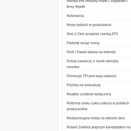
Nieetyczne reklamy marki Cropptown i
firmy Wyeth
Notowania
Nowy tydzień w gospodarce
One-2-One przejmie czeską ATS
Parkiety wciąż rosną
Piotr i Paweł stawia na Internet
Polsat zawalczy o rynek obniżką
cennika
Promocje TFI pod lupą nadzoru
Później na emeryturę
Reaktor zostanie wyłączony
Reforma rynku cukru uderza w polskich
producentów
Restauracyjna moda na własne sieci
Robert Zoellick jedynym kandydatem na