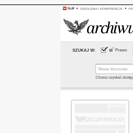
SZKOLENIA I KONFERENCJE
PO
Prawo
SZUKAJ W:
Chcesz uzyskać dostę