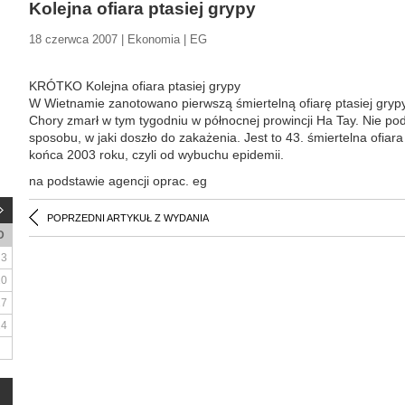
Kolejna ofiara ptasiej grypy
18 czerwca 2007 | Ekonomia | EG
KRÓTKO Kolejna ofiara ptasiej grypy
W Wietnamie zanotowano pierwszą śmiertelną ofiarę ptasiej gryp
Chory zmarł w tym tygodniu w północnej prowincji Ha Tay. Nie po
sposobu, w jaki doszło do zakażenia. Jest to 43. śmiertelna ofiar
końca 2003 roku, czyli od wybuchu epidemii.
na podstawie agencji oprac. eg
POPRZEDNI ARTYKUŁ Z WYDANIA
D
3
10
17
24