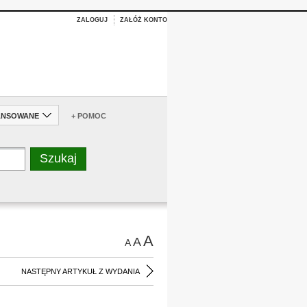
ZALOGUJ
ZAŁÓŻ KONTO
ANSOWANE
+ POMOC
A
A
A
NASTĘPNY ARTYKUŁ Z WYDANIA