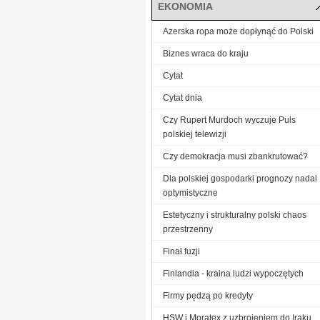
EKONOMIA
Azerska ropa może dopłynąć do Polski
Biznes wraca do kraju
Cytat
Cytat dnia
Czy Rupert Murdoch wyczuje Puls
polskiej telewizji
Czy demokracja musi zbankrutować?
Dla polskiej gospodarki prognozy nadal
optymistyczne
Estetyczny i strukturalny polski chaos
przestrzenny
Finał fuzji
Finlandia - kraina ludzi wypoczętych
Firmy pędzą po kredyty
HSW i Moratex z uzbrojeniem do Iraku