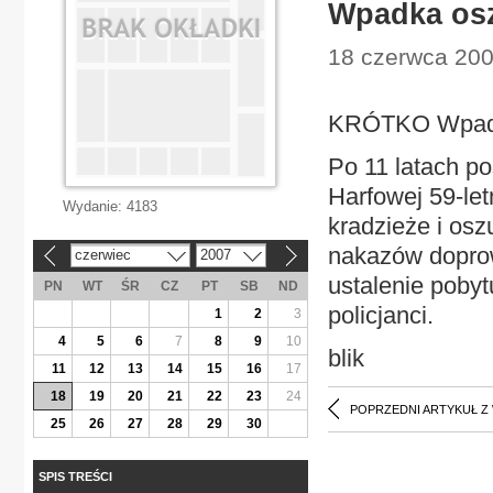
Wpadka osz
18 czerwca 200
KRÓTKO Wpadk
Po 11 latach po
Harfowej 59-le
Wydanie:
4183
kradzieże i osz
nakazów doprow
czerwiec
2007
«
»
ustalenie pobyt
PN
WT
ŚR
CZ
PT
SB
ND
policjanci.
1
2
3
4
5
6
7
8
9
10
blik
11
12
13
14
15
16
17
18
19
20
21
22
23
24
POPRZEDNI ARTYKUŁ Z
25
26
27
28
29
30
SPIS TREŚCI