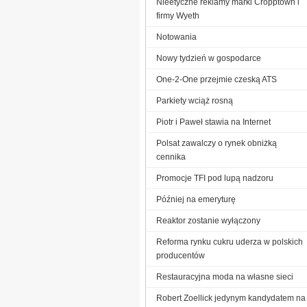
Nieetyczne reklamy marki Cropptown i
firmy Wyeth
Notowania
Nowy tydzień w gospodarce
One-2-One przejmie czeską ATS
Parkiety wciąż rosną
Piotr i Paweł stawia na Internet
Polsat zawalczy o rynek obniżką
cennika
Promocje TFI pod lupą nadzoru
Później na emeryturę
Reaktor zostanie wyłączony
Reforma rynku cukru uderza w polskich
producentów
Restauracyjna moda na własne sieci
Robert Zoellick jedynym kandydatem na