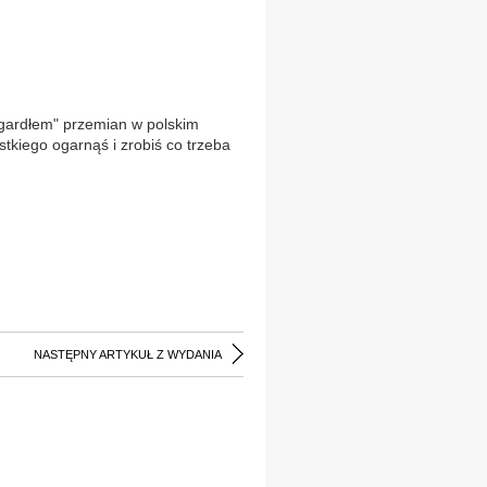
m gardłem" przemian w polskim
ystkiego ogarnąś i zrobiś co trzeba
NASTĘPNY ARTYKUŁ Z WYDANIA