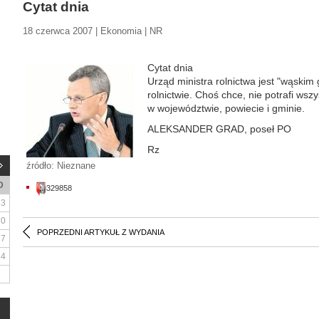
Cytat dnia
18 czerwca 2007 | Ekonomia | NR
Cytat dnia
Urząd ministra rolnictwa jest "wąski
rolnictwie. Choś chce, nie potrafi wsz
w województwie, powiecie i gminie.
ALEKSANDER GRAD, poseł PO
Rz
źródło: Nieznane
D
329858
3
10
POPRZEDNI ARTYKUŁ Z WYDANIA
17
24