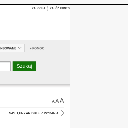
ZALOGUJ
ZAŁÓŻ KONTO
ANSOWANE
+ POMOC
A
A
A
NASTĘPNY ARTYKUŁ Z WYDANIA