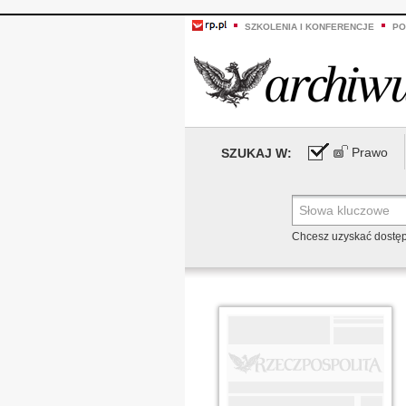
SZKOLENIA I KONFERENCJE
PO
Prawo
SZUKAJ W:
Chcesz uzyskać dostę