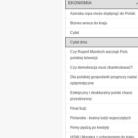
EKONOMIA
Azerska ropa może dopłynąć do Polski
Biznes wraca do kraju
Cytat
Cytat dnia
Czy Rupert Murdoch wyczuje Puls
polskiej telewizji
Czy demokracja musi zbankrutować?
Dla polskiej gospodarki prognozy nadal
optymistyczne
Estetyczny i strukturalny polski chaos
przestrzenny
Finał fuzji
Finlandia - kraina ludzi wypoczętych
Firmy pędzą po kredyty
HSW i Moratex z uzbrojeniem do Iraku