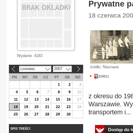
Prywatne p
18 czerwca 2007
Wydanie:
4183
źródło: Nieznane
czerwiec
2007
«
»
329811
PN
WT
ŚR
CZ
PT
SB
ND
1
2
3
4
5
6
7
8
9
10
z okresu do 19
11
12
13
14
15
16
17
Warszawie. Wys
18
19
20
21
22
23
24
transportem i...
25
26
27
28
29
30
SPIS TREŚCI
Dostęp do tr