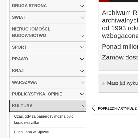
DRUGA STRONA
Archiwum Rz
ŚWIAT
archiwalnyc
od 1993 roku
NIERUCHOMOŚCI,
wzbogacone
BUDOWNICTWO
Ponad milio
SPORT
Zamów dostę
PRAWO
KRAJ
WARSZAWA
Masz już wyku
PUBLICYSTYKA, OPINIE
KULTURA
POPRZEDNI ARTYKUŁ Z
Czas, gdy za papierosy można było
kupić wszystko
Elton John w Kijowie