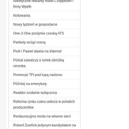
Nieetyczne reklamy marki Cropptown i
firmy Wyeth
Notowania
Nowy tydzień w gospodarce
One-2-One przejmie czeską ATS
Parkiety wciąż rosną
Piotr i Paweł stawia na Internet
Polsat zawalczy o rynek obniżką
cennika
Promocje TFI pod lupą nadzoru
Później na emeryturę
Reaktor zostanie wyłączony
Reforma rynku cukru uderza w polskich
producentów
Restauracyjna moda na własne sieci
Robert Zoellick jedynym kandydatem na