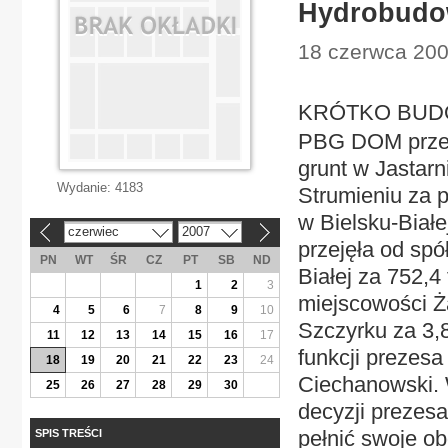
Hydrobudo
18 czerwca 200
KRÓTKO BUDO
PBG DOM przej
grunt w Jastarn
Wydanie:
4183
Strumieniu za 
w Bielsku-Białe
czerwiec
2007
«
»
przejęła od sp
PN
WT
ŚR
CZ
PT
SB
ND
Białej za 752,
1
2
3
miejscowości Ż
4
5
6
7
8
9
10
Szczyrku za 3,8
11
12
13
14
15
16
17
funkcji prezes
18
19
20
21
22
23
24
Ciechanowski. 
25
26
27
28
29
30
decyzji prezesa
pełnić swoje ob
SPIS TREŚCI